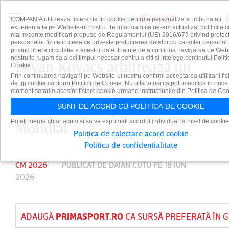
COMPANIA utilizeaza fisiere de tip cookie pentru a personaliza si imbunatati
experienta ta pe Website-ul nostru. Te informam ca ne-am actualizat politicile c
mai recente modificari propuse de Regulamentul (UE) 2016/679 privind protect
persoanelor fizice in ceea ce priveste prelucrarea datelor cu caracter personal 
privind libera circulatie a acestor date. Inainte de a continua navigarea pe Web
nostru te rugam sa aloci timpul necesar pentru a citi si intelege continutul Politi
Istvan Kovacs arbitrează un
Cookie.
Prin continuarea navigarii pe Website-ul nostru confirmi acceptarea utilizarii fis
meci ce va atinge o bornă
de tip cookie conform Politicii de Cookie. Nu uita totusi ca poti modifica in orice
moment setarile acestor fisiere cookie urmand instructiunile din Politica de Coo
istorică la Campionatul
SUNT DE ACORD CU POLITICA DE COOKIE
Puteti merge chiar acum si sa va exprimati acordul individual la nivel de cookie
Mondial
Politica de colectare acord cookie
Politica de confidentialitate
CM 2026
PUBLICAT DE
DAIAN CUTU
PE 18 IUN
2026
ADAUGĂ
PRIMASPORT.RO
CA SURSĂ PREFERATĂ ÎN 