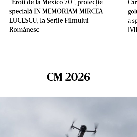
”Eroii de la Mexico 70”, proiecţie
Cam
specială IN MEMORIAM MIRCEA
gol
LUCESCU, la Serile Filmului
a s
Românesc
| V
CM 2026