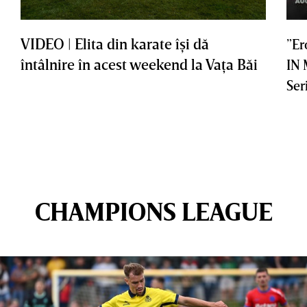
VIDEO | Elita din karate îşi dă
”Er
întâlnire în acest weekend la Vaţa Băi
IN
Ser
CHAMPIONS LEAGUE