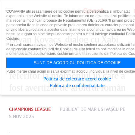
COMPANIA utilizeaza fisiere de tip cookie pentru a personaliza si imbunatati
experienta ta pe Website-ul nostru. Te informam ca ne-am actualizat politicile c
mai recente modificari propuse de Regulamentul (UE) 2016/679 privind protect
persoanelor fizice in ceea ce priveste prelucrarea datelor cu caracter personal 
privind libera circulatie a acestor date. Inainte de a continua navigarea pe Web
nostru te rugam sa aloci timpul necesar pentru a citi si intelege continutul Politi
Istvan Kovacs, dialog cu Xabi
Cookie.
Prin continuarea navigarii pe Website-ul nostru confirmi acceptarea utilizarii fis
Alonso! Ce a declarat
de tip cookie conform Politicii de Cookie. Nu uita totusi ca poti modifica in orice
moment setarile acestor fisiere cookie urmand instructiunile din Politica de Coo
antrenorul lui Real Madrid
SUNT DE ACORD CU POLITICA DE COOKIE
Puteti merge chiar acum si sa va exprimati acordul individual la nivel de cookie
referitor la momentul în care a
Politica de colectare acord cookie
fost avertizat de arbitrul român
Politica de confidentialitate
CHAMPIONS LEAGUE
PUBLICAT DE
MARIUS IVAŞCU
PE
5 NOV 2025