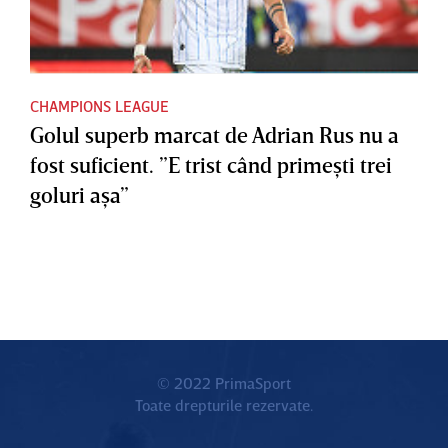
CHAMPIONS LEAGUE
Golul superb marcat de Adrian Rus nu a
fost suficient. ”E trist când primeşti trei
goluri aşa”
© 2022 PrimaSport
Toate drepturile rezervate.