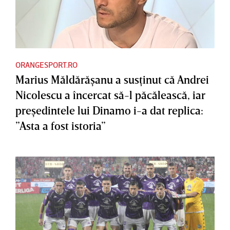
ORANGESPORT.RO
Marius Măldărăşanu a susţinut că Andrei
Nicolescu a încercat să-l păcălească, iar
preşedintele lui Dinamo i-a dat replica:
”Asta a fost istoria”