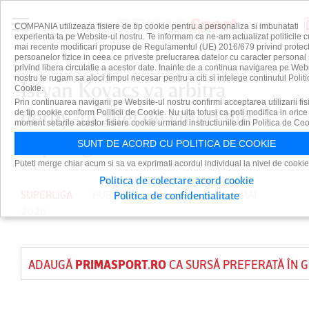
COMPANIA utilizeaza fisiere de tip cookie pentru a personaliza si imbunatati
experienta ta pe Website-ul nostru. Te informam ca ne-am actualizat politicile c
mai recente modificari propuse de Regulamentul (UE) 2016/679 privind protect
persoanelor fizice in ceea ce priveste prelucrarea datelor cu caracter personal 
privind libera circulatie a acestor date. Inainte de a continua navigarea pe Web
nostru te rugam sa aloci timpul necesar pentru a citi si intelege continutul Politi
Istvan Kovacs va arbitra
Cookie.
Prin continuarea navigarii pe Website-ul nostru confirmi acceptarea utilizarii fis
derby-ul zilei de vineri din
de tip cookie conform Politicii de Cookie. Nu uita totusi ca poti modifica in orice
moment setarile acestor fisiere cookie urmand instructiunile din Politica de Coo
Superliga
SUNT DE ACORD CU POLITICA DE COOKIE
Puteti merge chiar acum si sa va exprimati acordul individual la nivel de cookie
Politica de colectare acord cookie
SUPERLIGA
PUBLICAT DE
DAIAN CUTU
PE 7 MAI
Politica de confidentialitate
2026
ADAUGĂ
PRIMASPORT.RO
CA SURSĂ PREFERATĂ ÎN 