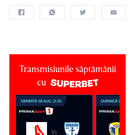
Transmisiunile săptămânii
cu
SÂMBĂTĂ 08 AUG, 21:30
DUMINICĂ 09 AUG, 18:30
Vs
Vs