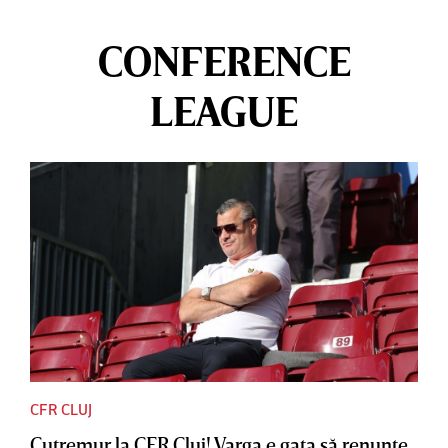
CONFERENCE
LEAGUE
CFR CLUJ
Cutremur la CFR Cluj! Varga e gata să renunţe