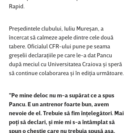
Rapid.
Preşedintele clubului, Iuliu Mureşan, a
încercat să calmeze apele dintre cele două
tabere. Oficialul CFR-ului pune pe seama
greşelii declaraţiile pe care le-a dat Pancu
după meciul cu Universitatea Craiova şi speră
să continue colaborarea şi în ediţia următoare.
"Pe mine deloc nu m-a supărat ce a spus
Pancu. E un antrenor foarte bun, avem
nevoie de el. Trebuie să fim înţelegători. Mai
poţi să declari, şi mie mi s-a întâmplat să
spun o chestie care nu trebuia spusă aşa,