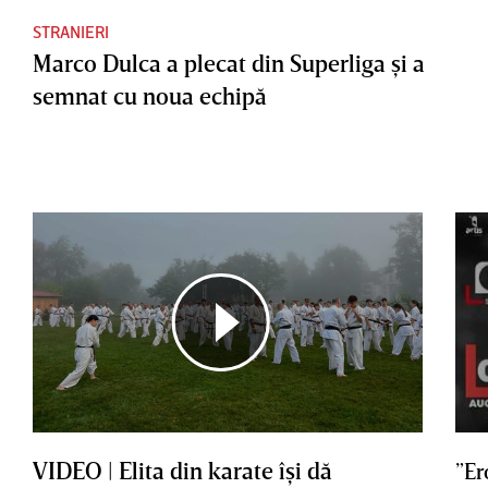
STRANIERI
Marco Dulca a plecat din Superliga şi a
semnat cu noua echipă
VIDEO | Elita din karate îşi dă
”Er