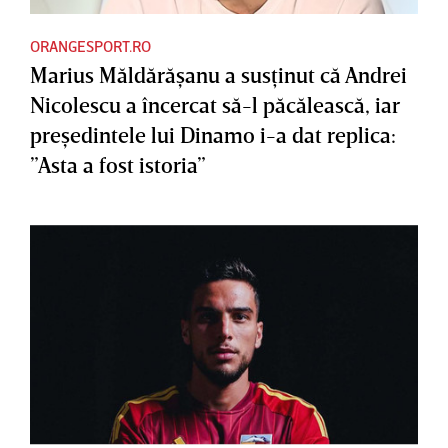
ORANGESPORT.RO
Marius Măldărăşanu a susţinut că Andrei
Nicolescu a încercat să-l păcălească, iar
preşedintele lui Dinamo i-a dat replica:
”Asta a fost istoria”