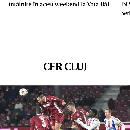
întâlnire în acest weekend la Vaţa Băi
IN
Ser
CFR CLUJ