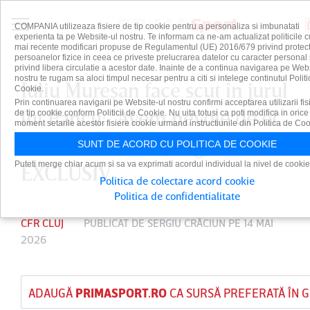
COMPANIA utilizeaza fisiere de tip cookie pentru a personaliza si imbunatati
experienta ta pe Website-ul nostru. Te informam ca ne-am actualizat politicile c
mai recente modificari propuse de Regulamentul (UE) 2016/679 privind protect
persoanelor fizice in ceea ce priveste prelucrarea datelor cu caracter personal 
privind libera circulatie a acestor date. Inainte de a continua navigarea pe Web
nostru te rugam sa aloci timpul necesar pentru a citi si intelege continutul Politi
Iuliu Mureşan face scut în jurul
Cookie.
Prin continuarea navigarii pe Website-ul nostru confirmi acceptarea utilizarii fis
lui Pancu: "Avem nevoie de el,
de tip cookie conform Politicii de Cookie. Nu uita totusi ca poti modifica in orice
moment setarile acestor fisiere cookie urmand instructiunile din Politica de Coo
trebuie să fim înţelegători!" |
SUNT DE ACORD CU POLITICA DE COOKIE
Puteti merge chiar acum si sa va exprimati acordul individual la nivel de cookie
EXCLUSIV
Politica de colectare acord cookie
Politica de confidentialitate
CFR CLUJ
PUBLICAT DE
SERGIU CRĂCIUN
PE 14 MAI
2026
ADAUGĂ
PRIMASPORT.RO
CA SURSĂ PREFERATĂ ÎN 