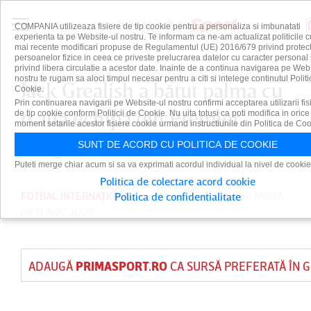
COMPANIA utilizeaza fisiere de tip cookie pentru a personaliza si imbunatati
experienta ta pe Website-ul nostru. Te informam ca ne-am actualizat politicile c
mai recente modificari propuse de Regulamentul (UE) 2016/679 privind protect
persoanelor fizice in ceea ce priveste prelucrarea datelor cu caracter personal 
privind libera circulatie a acestor date. Inainte de a continua navigarea pe Web
nostru te rugam sa aloci timpul necesar pentru a citi si intelege continutul Politi
Jack Grealish a bătut palma cu
Cookie.
Prin continuarea navigarii pe Website-ul nostru confirmi acceptarea utilizarii fis
o altă echipă din Premier
de tip cookie conform Politicii de Cookie. Nu uita totusi ca poti modifica in orice
moment setarile acestor fisiere cookie urmand instructiunile din Politica de Coo
League
SUNT DE ACORD CU POLITICA DE COOKIE
Puteti merge chiar acum si sa va exprimati acordul individual la nivel de cookie
Politica de colectare acord cookie
FOTBAL INTERNAȚIONAL
PUBLICAT DE
TUDOR MOISA
Politica de confidentialitate
PE 11 AUG 2025
ADAUGĂ
PRIMASPORT.RO
CA SURSĂ PREFERATĂ ÎN 