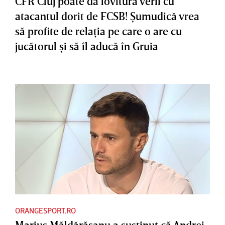
CFR Cluj poate da lovitura verii cu
atacantul dorit de FCSB! Şumudică vrea
să profite de relaţia pe care o are cu
jucătorul şi să îl aducă în Gruia
ORANGESPORT.RO
Marius Măldărăşanu a susţinut că Andrei