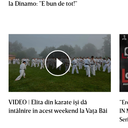
la Dinamo: "E bun de tot!"
VIDEO | Elita din karate îşi dă
”Er
întâlnire în acest weekend la Vaţa Băi
IN
Ser