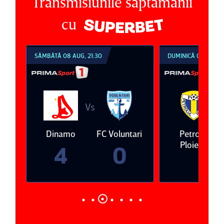
Transmisiunile săptămânii
cu
SÂMBĂTĂ 08 AUG, 21:30
DUMINICĂ 09 AUG, 1
Vs
V
eda
Dinamo
FC Voluntari
Petrolul
Ploieşti
4
0