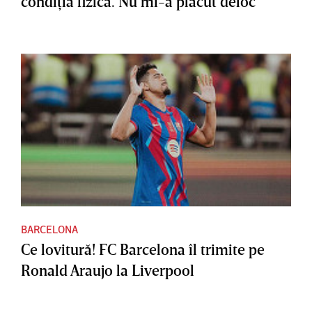
condiţia fizică. Nu mi-a plăcut deloc”
BARCELONA
Ce lovitură! FC Barcelona îl trimite pe
Ronald Araujo la Liverpool