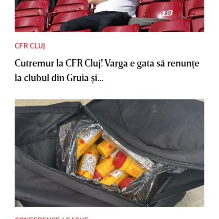
CFR CLUJ
Cutremur la CFR Cluj! Varga e gata să renunţe
la clubul din Gruia şi...