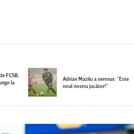
 de FCSB,
Adrian Mazilu a semnat: ”Este
unge la
noul nostru jucător!”