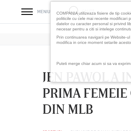
CAUTĂ
MENIU
COMPANIA utilizeaza fisiere de tip cooki
politicile cu cele mai recente modificar
datelor cu caracter personal si privind l
necesar pentru a citi si intelege continutu
Prin continuarea navigarii pe Website-ul n
modifica in orice moment setarile acestor
Puteti merge chiar acum si sa va exprimat
JEN PAWOL A I
PRIMA FEMEIE 
DIN MLB
LUNI 10 AUG, 18:30
LUNI 10 AUG, 21:3