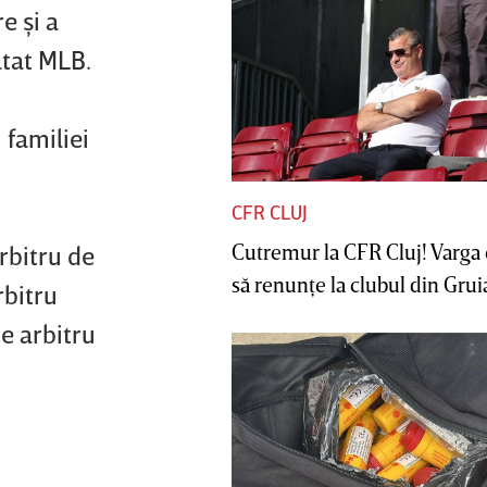
e şi a
atat MLB.
 familiei
CFR CLUJ
Cutremur la CFR Cluj! Varga 
rbitru de
să renunţe la clubul din Gruia 
rbitru
e arbitru