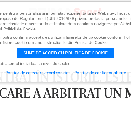
e pentru a personaliza si imbunatati experienta ta pe Website-ul nostr
i propuse de Regulamentul (UE) 2016/679 privind protectia persoanelor f
ibera circulatie a acestor date. Inainte de a continua navigarea pe Websi
l Politicii de Cookie.
ostru confirmi acceptarea utilizarii fisierelor de tip cookie conform Polit
 fisiere cookie urmand instructiunile din Politica de Cookie.
SUNT DE ACORD CU POLITICA DE COOKIE
i acordul individual la nivel de cookie:
NTRAT ÎN ISTORIE. EST
Politica de colectare acord cookie
Politica de confidentialitate
CARE A ARBITRAT UN 
0
VINERI 07 AUG, 21:00
SÂ