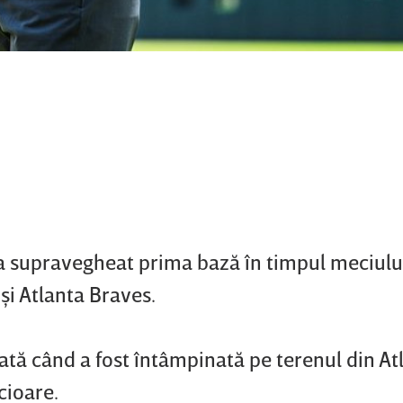
 a supravegheat prima bază în timpul meciulu
şi Atlanta Braves.
tă când a fost întâmpinată pe terenul din At
icioare.