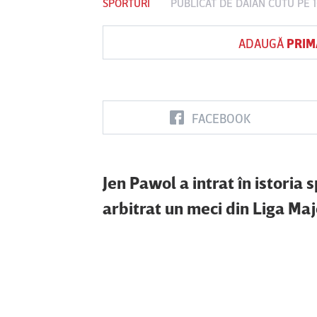
SPORTURI
PUBLICAT DE
DAIAN CUTU
PE 
ADAUGĂ
PRIM
Vs
FC Botoşani
Corvinul
Sepsi OSK S
Hunedoara
Gheorghe
FACEBOOK
Jen Pawol a intrat în istori
arbitrat un meci din Liga Maj