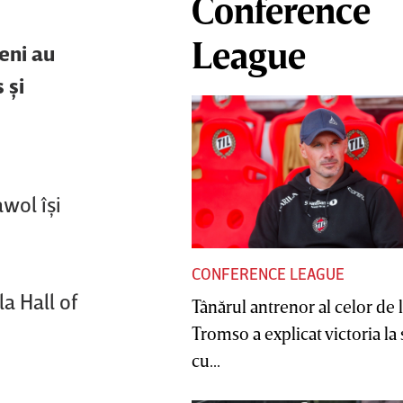
Conference
League
eni au
 şi
awol îşi
CONFERENCE LEAGUE
a Hall of
Tânărul antrenor al celor de 
Tromso a explicat victoria la
cu...