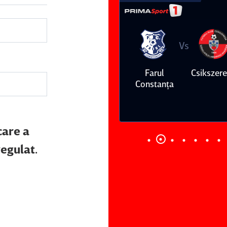
Vs
Vs
Farul
Csikszereda
Dinamo
FC Volunt
Constanţa
care a
regulat.