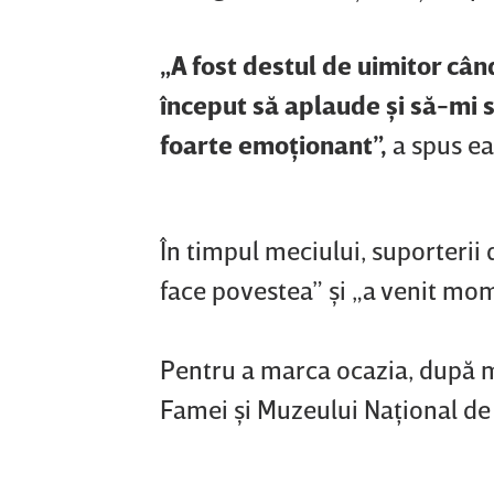
„A fost destul de uimitor cân
început să aplaude şi să-mi s
foarte emoţionant”,
a spus ea
În timpul meciului, suporterii 
face povestea” şi „a venit mom
Pentru a marca ocazia, după me
Famei şi Muzeului Naţional de