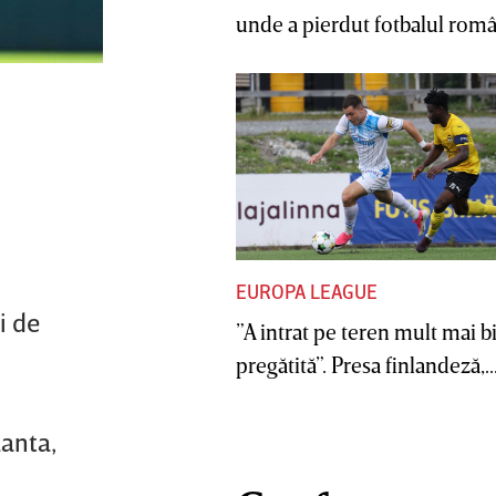
unde a pierdut fotbalul român
EUROPA LEAGUE
i de
”A intrat pe teren mult mai b
pregătită”. Presa finlandeză,..
lanta,