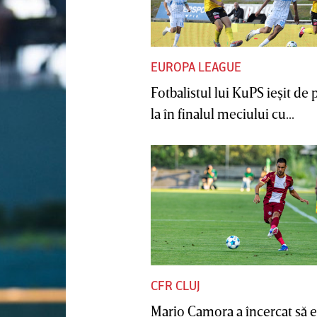
EUROPA LEAGUE
Fotbalistul lui KuPS ieşit de 
la în finalul meciului cu...
CFR CLUJ
Mario Camora a încercat să e