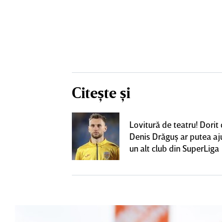
Citește și
eacţie după ce
Lovitură de teatru! Dorit
ă revină la CFR
Denis Drăguş ar putea aj
un alt club din SuperLiga