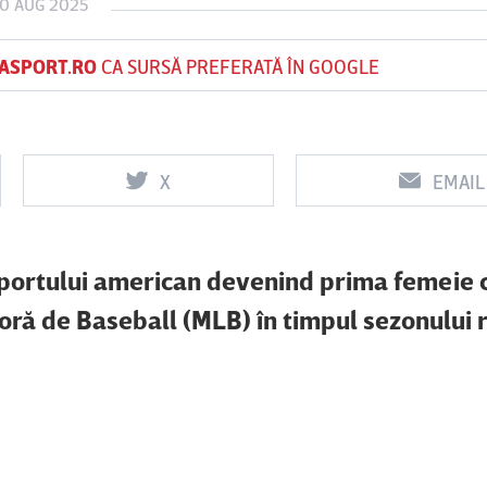
10 AUG 2025
ASPORT.RO
CA SURSĂ PREFERATĂ ÎN GOOGLE
Vs
Vs
f
FCSB
UTA Arad
Rapid
X
EMAIL
0
0
a sportului american devenind prima femeie 
oră de Baseball (MLB) în timpul sezonului 