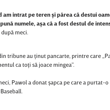
d am intrat pe teren şi părea că destui oam
pună numele, aşa că a fost destul de intens
 după meci.
din tribune au ţinut pancarte, printre care „P
entul ca toţi să joace mingea”.
ci, Pawol a donat şapca pe care a purtat-o l
 Baseball.