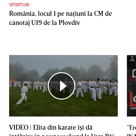
SPORTURI
România, locul 1 pe naţiuni la CM de
canotaj U19 de la Plovdiv
VIDEO | Elita din karate îşi dă
”Er