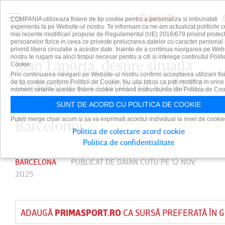
COMPANIA utilizeaza fisiere de tip cookie pentru a personaliza si imbunatati
experienta ta pe Website-ul nostru. Te informam ca ne-am actualizat politicile c
mai recente modificari propuse de Regulamentul (UE) 2016/679 privind protect
persoanelor fizice in ceea ce priveste prelucrarea datelor cu caracter personal 
privind libera circulatie a acestor date. Inainte de a continua navigarea pe Web
nostru te rugam sa aloci timpul necesar pentru a citi si intelege continutul Politi
Joan Laporta, despre situaţia
Cookie.
Prin continuarea navigarii pe Website-ul nostru confirmi acceptarea utilizarii fis
lui Yamal şi conflictul cu RFEF.
de tip cookie conform Politicii de Cookie. Nu uita totusi ca poti modifica in orice
moment setarile acestor fisiere cookie urmand instructiunile din Politica de Coo
”Acţionăm în interesul
SUNT DE ACORD CU POLITICA DE COOKIE
Puteti merge chiar acum si sa va exprimati acordul individual la nivel de cookie
Barcelonei”
Politica de colectare acord cookie
Politica de confidentialitate
BARCELONA
PUBLICAT DE
DAIAN CUTU
PE 12 NOV
2025
ADAUGĂ
PRIMASPORT.RO
CA SURSĂ PREFERATĂ ÎN 