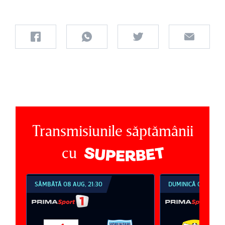
Transmisiunile săptămânii
cu
SÂMBĂTĂ 08 AUG, 21:30
DUMINICĂ 09 AUG, 1