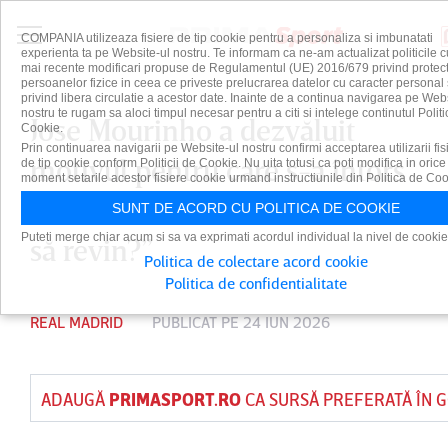
COMPANIA utilizeaza fisiere de tip cookie pentru a personaliza si imbunatati
experienta ta pe Website-ul nostru. Te informam ca ne-am actualizat politicile c
mai recente modificari propuse de Regulamentul (UE) 2016/679 privind protect
persoanelor fizice in ceea ce priveste prelucrarea datelor cu caracter personal 
privind libera circulatie a acestor date. Inainte de a continua navigarea pe Web
nostru te rugam sa aloci timpul necesar pentru a citi si intelege continutul Politi
Jose Mourinho a dezvăluit
Cookie.
Prin continuarea navigarii pe Website-ul nostru confirmi acceptarea utilizarii fis
motivul pentru care s-a întors
de tip cookie conform Politicii de Cookie. Nu uita totusi ca poti modifica in orice
moment setarile acestor fisiere cookie urmand instructiunile din Politica de Coo
la Real Madrid: ”Ce m-a făcut
SUNT DE ACORD CU POLITICA DE COOKIE
Puteti merge chiar acum si sa va exprimati acordul individual la nivel de cookie
să revin?”
Politica de colectare acord cookie
Politica de confidentialitate
REAL MADRID
PUBLICAT PE 24 IUN 2026
ADAUGĂ
PRIMASPORT.RO
CA SURSĂ PREFERATĂ ÎN 