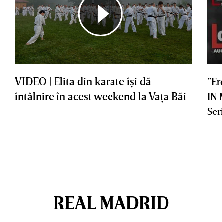
VIDEO | Elita din karate îşi dă
”Er
întâlnire în acest weekend la Vaţa Băi
IN
Ser
REAL MADRID