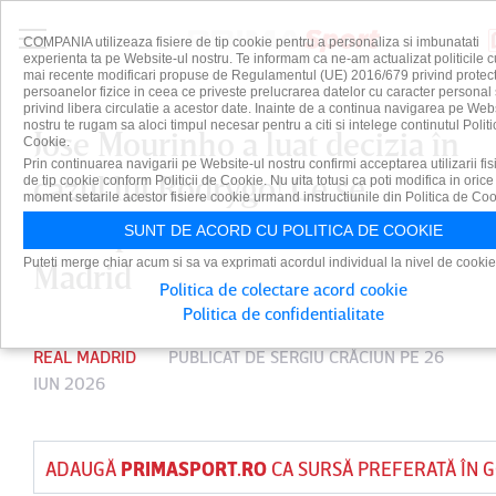
COMPANIA utilizeaza fisiere de tip cookie pentru a personaliza si imbunatati
experienta ta pe Website-ul nostru. Te informam ca ne-am actualizat politicile c
mai recente modificari propuse de Regulamentul (UE) 2016/679 privind protect
persoanelor fizice in ceea ce priveste prelucrarea datelor cu caracter personal 
privind libera circulatie a acestor date. Inainte de a continua navigarea pe Web
nostru te rugam sa aloci timpul necesar pentru a citi si intelege continutul Politi
Jose Mourinho a luat decizia în
Cookie.
Prin continuarea navigarii pe Website-ul nostru confirmi acceptarea utilizarii fis
cazul lui Rodrygo! Ce se
de tip cookie conform Politicii de Cookie. Nu uita totusi ca poti modifica in orice
moment setarile acestor fisiere cookie urmand instructiunile din Politica de Coo
întâmplă cu starul lui Real
SUNT DE ACORD CU POLITICA DE COOKIE
Puteti merge chiar acum si sa va exprimati acordul individual la nivel de cookie
Madrid
Politica de colectare acord cookie
Politica de confidentialitate
REAL MADRID
PUBLICAT DE
SERGIU CRĂCIUN
PE 26
IUN 2026
ADAUGĂ
PRIMASPORT.RO
CA SURSĂ PREFERATĂ ÎN 