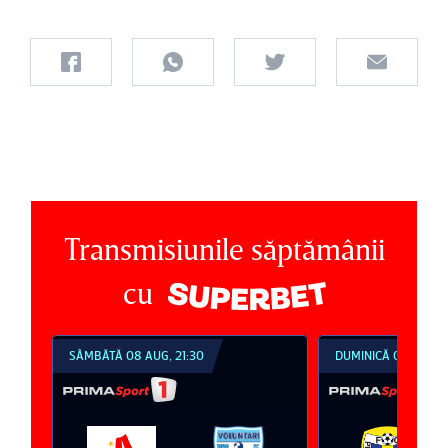
Transmisiunile săptămânii
cu
SÂMBĂTĂ 08 AUG, 21:30
DUMINICĂ 09 AUG, 1