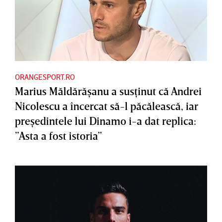
ORANGESPORT.RO
Marius Măldărăşanu a susţinut că Andrei
Nicolescu a încercat să-l păcălească, iar
preşedintele lui Dinamo i-a dat replica:
”Asta a fost istoria”