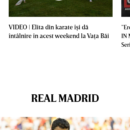
VIDEO | Elita din karate îşi dă
”Er
întâlnire în acest weekend la Vaţa Băi
IN
Ser
REAL MADRID