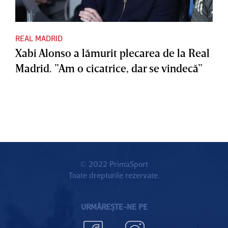
REAL MADRID
Xabi Alonso a lămurit plecarea de la Real
Madrid. ”Am o cicatrice, dar se vindecă”
© 2022 PrimaSport
Toate drepturile rezervate.
URMĂREȘTE-NE PE