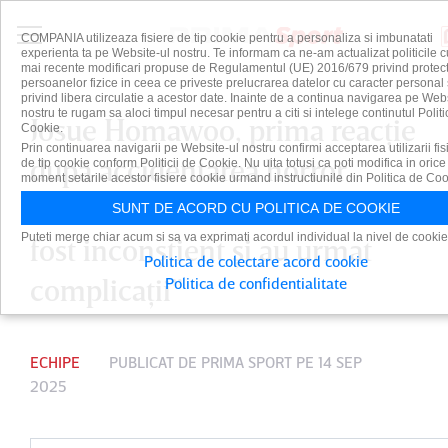
COMPANIA utilizeaza fisiere de tip cookie pentru a personaliza si imbunatati
experienta ta pe Website-ul nostru. Te informam ca ne-am actualizat politicile c
mai recente modificari propuse de Regulamentul (UE) 2016/679 privind protect
persoanelor fizice in ceea ce priveste prelucrarea datelor cu caracter personal 
privind libera circulatie a acestor date. Inainte de a continua navigarea pe Web
nostru te rugam sa aloci timpul necesar pentru a citi si intelege continutul Politi
Josue Homawoo, prima reacţie
Cookie.
Prin continuarea navigarii pe Website-ul nostru confirmi acceptarea utilizarii fis
după accidentarea horror
de tip cookie conform Politicii de Cookie. Nu uita totusi ca poti modifica in orice
moment setarile acestor fisiere cookie urmand instructiunile din Politica de Coo
suferită în ultimul meci: „Am
SUNT DE ACORD CU POLITICA DE COOKIE
Puteti merge chiar acum si sa va exprimati acordul individual la nivel de cookie
fost inconştient şi au urmat
Politica de colectare acord cookie
complicaţii”
Politica de confidentialitate
ECHIPE
PUBLICAT DE
PRIMA SPORT
PE 14 SEP
2025