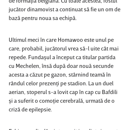
de formaţia belgiană. Cu toate acestea, fostul
jucător dinamovist a continuat să fie un om de
bază pentru noua sa echipă.
Ultimul meci în care Homawoo este unul pe
care, probabil, jucătorul vrea să-l uite cât mai
repede. Fundaşul a început ca titular partida
cu Mechelen, însă după doar nouă secunde
acesta a căzut pe gazon, stârnind teamă în
rândul celor prezenţi pe stadion. La un duel
aerian, stoperul s-a lovit cap în cap cu Bafdili
şi a suferit o comoţie cerebrală, urmată de o
criză de epilepsie.