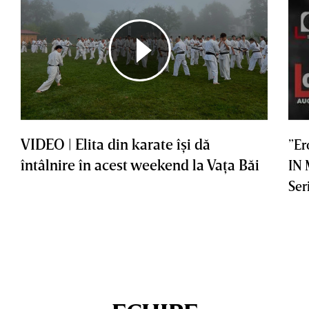
VIDEO | Elita din karate îşi dă
”Er
întâlnire în acest weekend la Vaţa Băi
IN
Ser