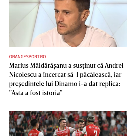
ORANGESPORT.RO
Marius Măldărăşanu a susţinut că Andrei
Nicolescu a încercat să-l păcălească, iar
preşedintele lui Dinamo i-a dat replica:
”Asta a fost istoria”