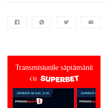
Transmisiunile săptămânii
cu
SÂMBĂTĂ 08 AUG, 21:30
DUMINICĂ 09 AUG, 1