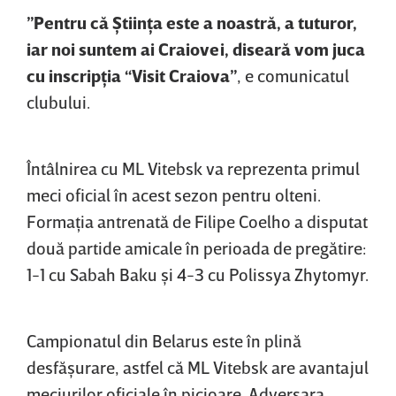
”Pentru că Ştiinţa este a noastră, a tuturor,
iar noi suntem ai Craiovei, diseară vom juca
cu inscripţia “Visit Craiova”
, e comunicatul
clubului.
Întâlnirea cu ML Vitebsk va reprezenta primul
meci oficial în acest sezon pentru olteni.
Formaţia antrenată de Filipe Coelho a disputat
două partide amicale în perioada de pregătire:
1-1 cu Sabah Baku şi 4-3 cu Polissya Zhytomyr.
Campionatul din Belarus este în plină
desfăşurare, astfel că ML Vitebsk are avantajul
meciurilor oficiale în picioare. Adversara