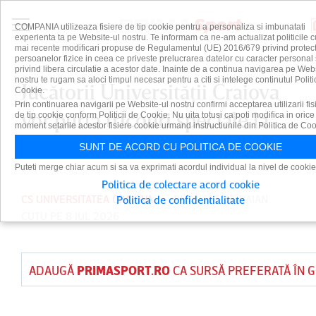
COMPANIA utilizeaza fisiere de tip cookie pentru a personaliza si imbunatati
experienta ta pe Website-ul nostru. Te informam ca ne-am actualizat politicile c
mai recente modificari propuse de Regulamentul (UE) 2016/679 privind protect
persoanelor fizice in ceea ce priveste prelucrarea datelor cu caracter personal 
privind libera circulatie a acestor date. Inainte de a continua navigarea pe Web
nostru te rugam sa aloci timpul necesar pentru a citi si intelege continutul Politi
Jucătorii Universităţii Craiova
Cookie.
Prin continuarea navigarii pe Website-ul nostru confirmi acceptarea utilizarii fis
vor purta tricouri speciale la
de tip cookie conform Politicii de Cookie. Nu uita totusi ca poti modifica in orice
moment setarile acestor fisiere cookie urmand instructiunile din Politica de Coo
meciul cu ML Vitebsk
SUNT DE ACORD CU POLITICA DE COOKIE
Puteti merge chiar acum si sa va exprimati acordul individual la nivel de cookie
Politica de colectare acord cookie
CS UNIVERSITATEA CRAIOVA
PUBLICAT DE
DAIAN
Politica de confidentialitate
CUTU
PE 8 IUL 2026
ADAUGĂ
PRIMASPORT.RO
CA SURSĂ PREFERATĂ ÎN 