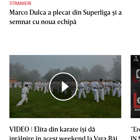
STRANIERI
Marco Dulca a plecat din Superliga şi a
semnat cu noua echipă
VIDEO | Elita din karate îşi dă
”Er
întâlnire în acest weekend la Vaţa Băi
IN