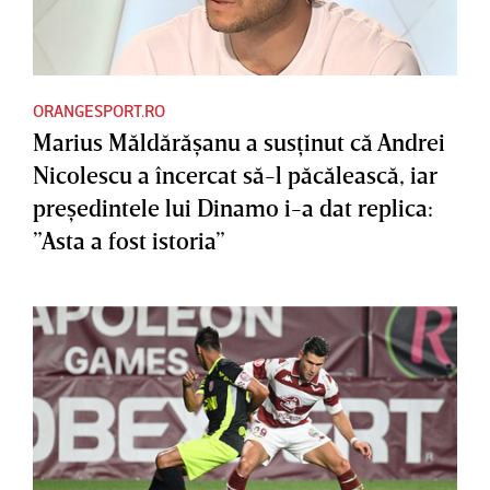
ORANGESPORT.RO
Marius Măldărăşanu a susţinut că Andrei
Nicolescu a încercat să-l păcălească, iar
preşedintele lui Dinamo i-a dat replica:
”Asta a fost istoria”