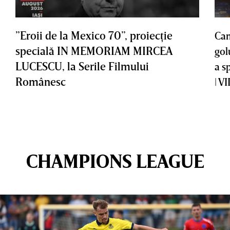
”Eroii de la Mexico 70”, proiecţie
Cam
specială IN MEMORIAM MIRCEA
gol
LUCESCU, la Serile Filmului
a s
Românesc
| V
CHAMPIONS LEAGUE