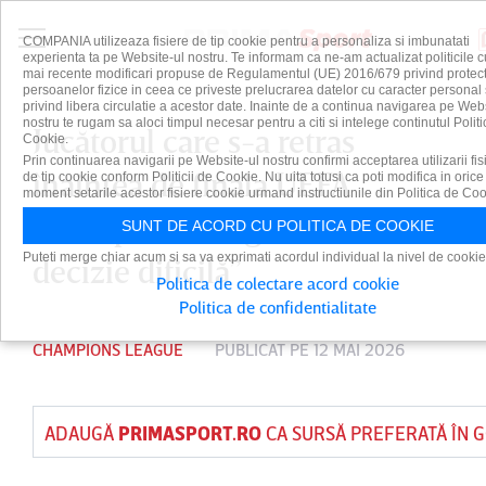
COMPANIA utilizeaza fisiere de tip cookie pentru a personaliza si imbunatati
experienta ta pe Website-ul nostru. Te informam ca ne-am actualizat politicile c
mai recente modificari propuse de Regulamentul (UE) 2016/679 privind protect
persoanelor fizice in ceea ce priveste prelucrarea datelor cu caracter personal 
privind libera circulatie a acestor date. Inainte de a continua navigarea pe Web
nostru te rugam sa aloci timpul necesar pentru a citi si intelege continutul Politi
Jucătorul care s-a retras
Cookie.
Prin continuarea navigarii pe Website-ul nostru confirmi acceptarea utilizarii fis
înaintea de finala UEFA
de tip cookie conform Politicii de Cookie. Nu uita totusi ca poti modifica in orice
moment setarile acestor fisiere cookie urmand instructiunile din Politica de Coo
Champions League: ”A fost o
SUNT DE ACORD CU POLITICA DE COOKIE
Puteti merge chiar acum si sa va exprimati acordul individual la nivel de cookie
decizie dificilă”
Politica de colectare acord cookie
Politica de confidentialitate
CHAMPIONS LEAGUE
PUBLICAT PE 12 MAI 2026
ADAUGĂ
PRIMASPORT.RO
CA SURSĂ PREFERATĂ ÎN 