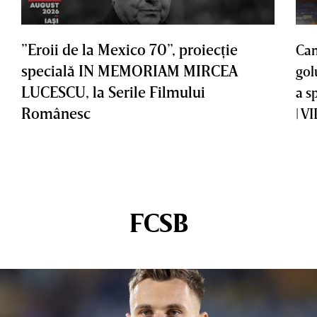
”Eroii de la Mexico 70”, proiecţie
Cam
specială IN MEMORIAM MIRCEA
gol
LUCESCU, la Serile Filmului
a s
Românesc
| V
FCSB