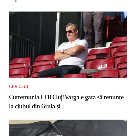
CFR CLUJ
Cutremur la CFR Cluj! Varga e gata să renunţe
la clubul din Gruia şi...