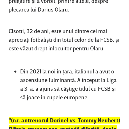
pregătire şi a vorbit, printre altele, despre
plecarea lui Darius Olaru.
Cisotti, 32 de ani, este unul dintre cei mai
apreciaţi fotbalişti din lotul celor de la FCSB, şi
este văzut drept înlocuitor pentru Olaru.
Din 2021 la noi în ţară, italianul a avut o
ascensiune fulminantă. A început la Liga
a 3-a, a ajuns să câştige titlul cu FCSB şi
să joace în cupele europene.
”(n.r. antrenorul Dorinel vs. Tommy Neubert)
Diferit, spunem aşa, metodă diferită, dar la