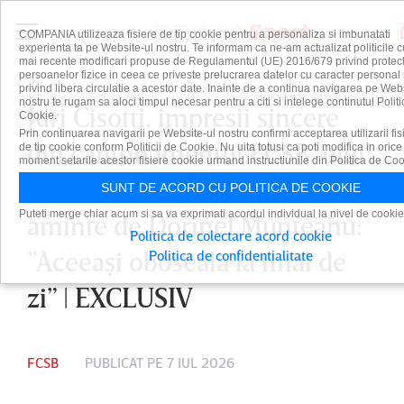
COMPANIA utilizeaza fisiere de tip cookie pentru a personaliza si imbunatati
experienta ta pe Website-ul nostru. Te informam ca ne-am actualizat politicile c
mai recente modificari propuse de Regulamentul (UE) 2016/679 privind protect
persoanelor fizice in ceea ce priveste prelucrarea datelor cu caracter personal 
privind libera circulatie a acestor date. Inainte de a continua navigarea pe Web
nostru te rugam sa aloci timpul necesar pentru a citi si intelege continutul Politi
Juri Cisotti, impresii sincere
Cookie.
Prin continuarea navigarii pe Website-ul nostru confirmi acceptarea utilizarii fis
din cantonamentul FCSB-ului!
de tip cookie conform Politicii de Cookie. Nu uita totusi ca poti modifica in orice
moment setarile acestor fisiere cookie urmand instructiunile din Politica de Coo
Thomas Neubert îi aduce
SUNT DE ACORD CU POLITICA DE COOKIE
Puteti merge chiar acum si sa va exprimati acordul individual la nivel de cookie
aminte de Dorinel Munteanu:
Politica de colectare acord cookie
”Aceeaşi oboseală la final de
Politica de confidentialitate
zi” | EXCLUSIV
FCSB
PUBLICAT PE 7 IUL 2026