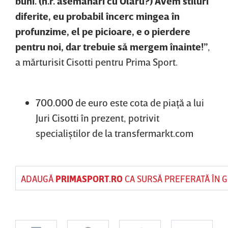
buni.
(n.r. asemănări cu Olaru?) Avem stiluri
diferite, eu probabil încerc mingea în
profunzime, el pe picioare, e o pierdere
pentru noi, dar trebuie să mergem înainte!”
,
a mărturisit Cisotti pentru Prima Sport.
700.000 de euro este cota de piaţă a lui
Juri Cisotti în prezent, potrivit
specialiştilor de la transfermarkt.com
ADAUGĂ
PRIMASPORT.RO
CA SURSĂ PREFERATĂ ÎN 