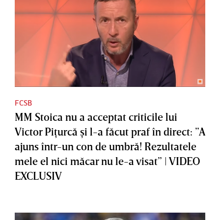
FCSB
MM Stoica nu a acceptat criticile lui
Victor Piţurcă şi l-a făcut praf în direct: ”A
ajuns într-un con de umbră! Rezultatele
mele el nici măcar nu le-a visat” | VIDEO
EXCLUSIV