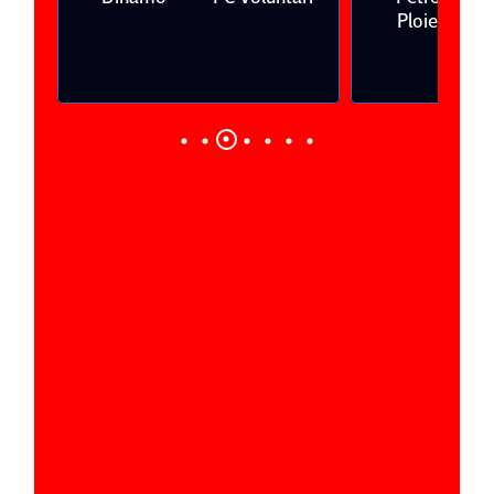
Ploieşti