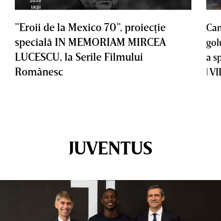
”Eroii de la Mexico 70”, proiecţie
Cam
specială IN MEMORIAM MIRCEA
gol
LUCESCU, la Serile Filmului
a s
Românesc
| V
JUVENTUS