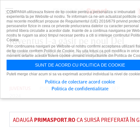
COMPANIA utilizeaza fisiere de tip cookie pentru a personaliza si imbunatati
experienta ta pe Website-ul nostru. Te informam ca ne-am actualizat politicile c
mai recente modificari propuse de Regulamentul (UE) 2016/679 privind protect
persoanelor fizice in ceea ce priveste prelucrarea datelor cu caracter personal 
privind libera circulatie a acestor date. Inainte de a continua navigarea pe Web
nostru te rugam sa aloci timpul necesar pentru a citi si intelege continutul Politi
Juventus l-a găsit pe noul Del
Cookie.
Prin continuarea navigarii pe Website-ul nostru confirmi acceptarea utilizarii fis
Piero! "Execuţia cam pare a
de tip cookie conform Politicii de Cookie. Nu uita totusi ca poti modifica in orice
moment setarile acestor fisiere cookie urmand instructiunile din Politica de Coo
lui" | VIDEO EXCLUSIV
SUNT DE ACORD CU POLITICA DE COOKIE
Puteti merge chiar acum si sa va exprimati acordul individual la nivel de cookie
Politica de colectare acord cookie
JUVENTUS
PUBLICAT DE
TUDOR MOISA
PE 19 SEP
Politica de confidentialitate
2024
ADAUGĂ
PRIMASPORT.RO
CA SURSĂ PREFERATĂ ÎN 