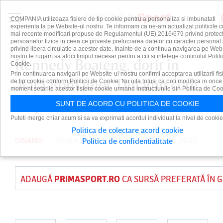
COMPANIA utilizeaza fisiere de tip cookie pentru a personaliza si imbunatati
experienta ta pe Website-ul nostru. Te informam ca ne-am actualizat politicile c
mai recente modificari propuse de Regulamentul (UE) 2016/679 privind protect
persoanelor fizice in ceea ce priveste prelucrarea datelor cu caracter personal 
privind libera circulatie a acestor date. Inainte de a continua navigarea pe Web
nostru te rugam sa aloci timpul necesar pentru a citi si intelege continutul Politi
Kennedy Boateng, dorit în
Cookie.
Prin continuarea navigarii pe Website-ul nostru confirmi acceptarea utilizarii fis
afara României. Dinamo cere
de tip cookie conform Politicii de Cookie. Nu uita totusi ca poti modifica in orice
moment setarile acestor fisiere cookie urmand instructiunile din Politica de Coo
un preţ mare
SUNT DE ACORD CU POLITICA DE COOKIE
Puteti merge chiar acum si sa va exprimati acordul individual la nivel de cookie
Politica de colectare acord cookie
DINAMO
PUBLICAT DE
DAIAN CUTU
PE 19 IUL 2025
Politica de confidentialitate
ADAUGĂ
PRIMASPORT.RO
CA SURSĂ PREFERATĂ ÎN 