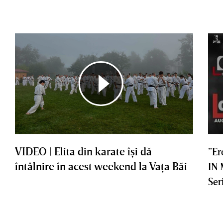
VIDEO | Elita din karate îşi dă
”Er
întâlnire în acest weekend la Vaţa Băi
IN
Ser