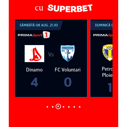
cu
SÂMBĂTĂ 08 AUG, 21:30
DUMINICĂ 09 AUG, 1
V
Vs
eda
Petrolul
Dinamo
FC Voluntari
Ploieşti
4
0
1