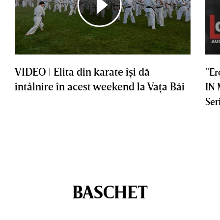
VIDEO | Elita din karate îşi dă
”Er
întâlnire în acest weekend la Vaţa Băi
IN
Ser
BASCHET