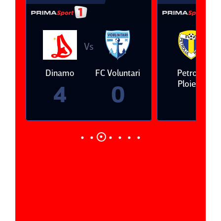
Vs
V
eda
Dinamo
FC Voluntari
Petrolul
Ploieşti
4
0