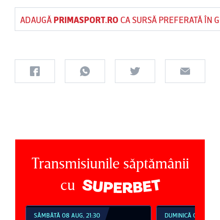
ADAUGĂ
PRIMASPORT.RO
CA SURSĂ PREFERATĂ ÎN 
Transmisiunile săptămânii
cu
SÂMBĂTĂ 08 AUG, 21:30
DUMINICĂ 09 AUG, 1