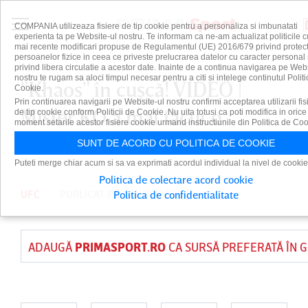
COMPANIA utilizeaza fisiere de tip cookie pentru a personaliza si imbunatati
experienta ta pe Website-ul nostru. Te informam ca ne-am actualizat politicile c
mai recente modificari propuse de Regulamentul (UE) 2016/679 privind protect
persoanelor fizice in ceea ce priveste prelucrarea datelor cu caracter personal 
privind libera circulatie a acestor date. Inainte de a continua navigarea pe Web
nostru te rugam sa aloci timpul necesar pentru a citi si intelege continutul Politi
"Khaos" în cuşcă! VIDEO |
Cookie.
Prin continuarea navigarii pe Website-ul nostru confirmi acceptarea utilizarii fis
Mister KO a mai făcut o
de tip cookie conform Politicii de Cookie. Nu uita totusi ca poti modifica in orice
moment setarile acestor fisiere cookie urmand instructiunile din Politica de Coo
victimă în UFC
SUNT DE ACORD CU POLITICA DE COOKIE
Puteti merge chiar acum si sa va exprimati acordul individual la nivel de cookie
Politica de colectare acord cookie
UFC
PUBLICAT PE 16 NOV 2020
Politica de confidentialitate
ADAUGĂ
PRIMASPORT.RO
CA SURSĂ PREFERATĂ ÎN 