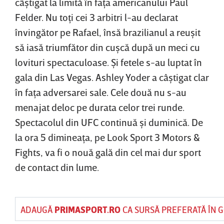
câştigat la limită în faţa americanului Paul
Felder. Nu toţi cei 3 arbitri l-au declarat
învingător pe Rafael, însă brazilianul a reuşit
să iasă triumfător din cuşcă după un meci cu
lovituri spectaculoase. Şi fetele s-au luptat în
gala din Las Vegas. Ashley Yoder a câştigat clar
în faţa adversarei sale. Cele două nu s-au
menajat deloc pe durata celor trei runde.
Spectacolul din UFC continuă şi duminică. De
la ora 5 dimineaţa, pe Look Sport 3 Motors &
Fights, va fi o nouă gală din cel mai dur sport
de contact din lume.
ADAUGĂ
PRIMASPORT.RO
CA SURSĂ PREFERATĂ ÎN 