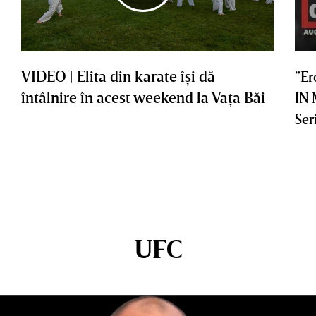
VIDEO | Elita din karate îşi dă
”Er
întâlnire în acest weekend la Vaţa Băi
IN
Ser
UFC