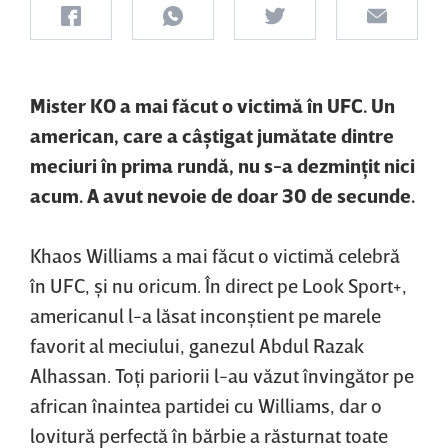
Mister KO a mai făcut o victimă în UFC. Un
american, care a câştigat jumătate dintre
meciuri în prima rundă, nu s-a dezminţit nici
acum. A avut nevoie de doar 30 de secunde.
Khaos Williams a mai făcut o victimă celebră
în UFC, şi nu oricum. În direct pe Look Sport+,
americanul l-a lăsat inconştient pe marele
favorit al meciului, ganezul Abdul Razak
Alhassan. Toţi pariorii l-au văzut învingător pe
african înaintea partidei cu Williams, dar o
lovitură perfectă în bărbie a răsturnat toate