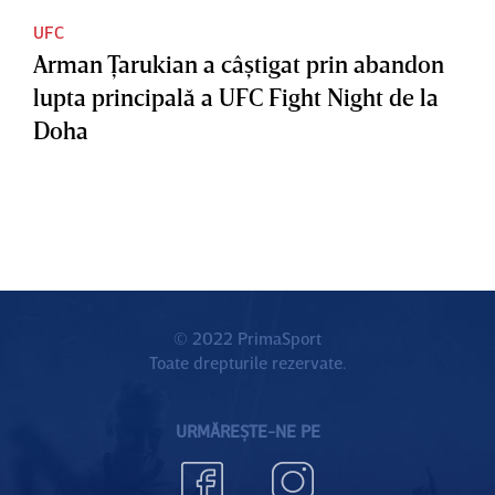
UFC
Arman Ţarukian a câştigat prin abandon
lupta principală a UFC Fight Night de la
Doha
© 2022 PrimaSport
Toate drepturile rezervate.
URMĂREȘTE-NE PE