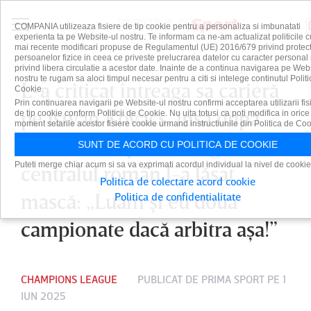
COMPANIA utilizeaza fisiere de tip cookie pentru a personaliza si imbunatati
experienta ta pe Website-ul nostru. Te informam ca ne-am actualizat politicile c
mai recente modificari propuse de Regulamentul (UE) 2016/679 privind protect
persoanelor fizice in ceea ce priveste prelucrarea datelor cu caracter personal 
privind libera circulatie a acestor date. Inainte de a continua navigarea pe Web
nostru te rugam sa aloci timpul necesar pentru a citi si intelege continutul Politi
L-a criticat întreaga sa carieră
Cookie.
Prin continuarea navigarii pe Website-ul nostru confirmi acceptarea utilizarii fis
pe Istvan Kovacs, însă după
de tip cookie conform Politicii de Cookie. Nu uita totusi ca poti modifica in orice
moment setarile acestor fisiere cookie urmand instructiunile din Politica de Coo
finala Champions League,
SUNT DE ACORD CU POLITICA DE COOKIE
Puteti merge chiar acum si sa va exprimati acordul individual la nivel de cookie
centralul român l-a lăsat
Politica de colectare acord cookie
mască: „Luam şi eu două
Politica de confidentialitate
campionate dacă arbitra aşa!”
CHAMPIONS LEAGUE
PUBLICAT DE
PRIMA SPORT
PE 1
IUN 2025