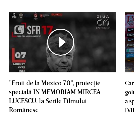
”Eroii de la Mexico 70”, proiecţie
Cam
specială IN MEMORIAM MIRCEA
gol
LUCESCU, la Serile Filmului
a s
Românesc
| V