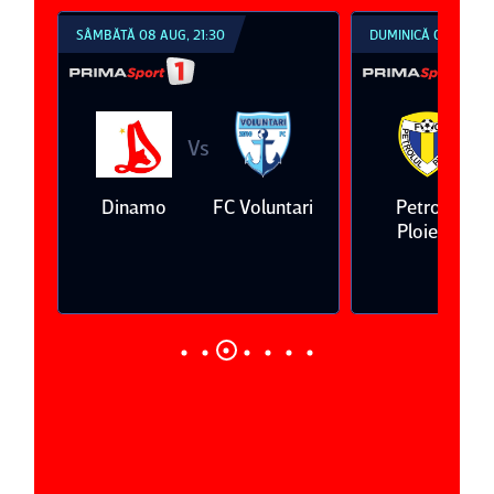
SÂMBĂTĂ 08 AUG, 21:30
DUMINICĂ 09 AUG, 1
Vs
V
eda
Dinamo
FC Voluntari
Petrolul
Ploieşti