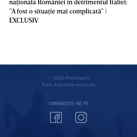
naţionala României în detrimentul Italiei:
”A fost o situaţie mai complicată” |
EXCLUSIV
© 2022 PrimaSport
Toate drepturile rezervate.
URMĂREȘTE-NE PE