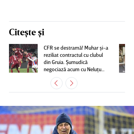
Citește și
CFR se destramă! Muhar şi-a
reziliat contractul cu clubul
din Gruia. Şumudică
negociază acum cu Neluţu
Varga, care mai are o
variantă pentru banca tehnică
| EXCLUSIV