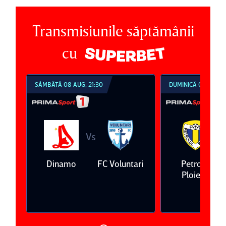
Transmisiunile săptămânii
cu
SÂMBĂTĂ 08 AUG, 21:30
DUMINICĂ 09 AUG, 1
Vs
V
eda
Dinamo
FC Voluntari
Petrolul
Ploieşti