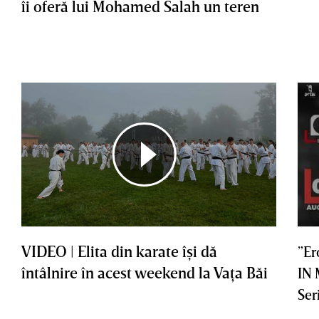
îi oferă lui Mohamed Salah un teren
VIDEO | Elita din karate îşi dă
”Er
întâlnire în acest weekend la Vaţa Băi
IN
Ser