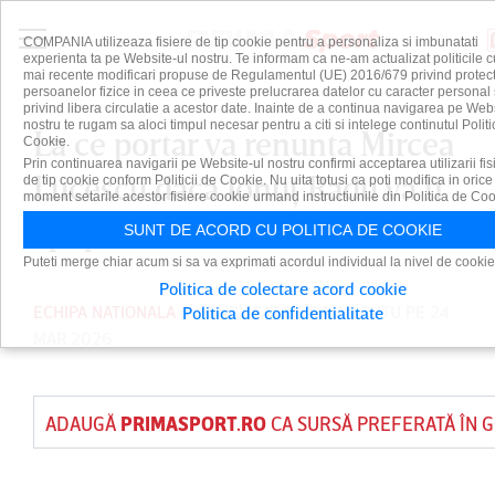
COMPANIA utilizeaza fisiere de tip cookie pentru a personaliza si imbunatati
experienta ta pe Website-ul nostru. Te informam ca ne-am actualizat politicile c
mai recente modificari propuse de Regulamentul (UE) 2016/679 privind protect
persoanelor fizice in ceea ce priveste prelucrarea datelor cu caracter personal 
privind libera circulatie a acestor date. Inainte de a continua navigarea pe Web
nostru te rugam sa aloci timpul necesar pentru a citi si intelege continutul Politi
La ce portar va renunţa Mircea
Cookie.
Prin continuarea navigarii pe Website-ul nostru confirmi acceptarea utilizarii fis
Lucescu dacă Ionuţ Radu va fi
de tip cookie conform Politicii de Cookie. Nu uita totusi ca poti modifica in orice
moment setarile acestor fisiere cookie urmand instructiunile din Politica de Coo
apt pentru meciul cu Turcia
SUNT DE ACORD CU POLITICA DE COOKIE
Puteti merge chiar acum si sa va exprimati acordul individual la nivel de cookie
Politica de colectare acord cookie
ECHIPA NATIONALA
PUBLICAT DE
DAIAN CUTU
PE 24
Politica de confidentialitate
MAR 2026
ADAUGĂ
PRIMASPORT.RO
CA SURSĂ PREFERATĂ ÎN 