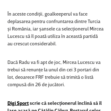
În aceste condiţii, goalkeeperul va face
deplasarea pentru confruntarea dintre Turcia
şi România, iar şansele ca selecţionerul Mircea
Lucescu să îl poată utiliza în această partidă
au crescut considerabil.
Dacă Radu va fi apt de joc, Mircea Lucescu va
trebui să renunţe la unul din cei 3 portari din
lot, deoarece FRF trebuie să trimită o listă
compusă din 26 de jucători.
Digi Sport
scrie că selecţionerul înclină să îl
lase acasă pe Cătălin Căbuz. Portarul celor