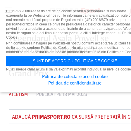
COMPANIA utilizeaza fisiere de tip cookie pentru a personaliza si imbunatati
experienta ta pe Website-ul nostru. Te informam ca ne-am actualizat politicile c
mai recente modificari propuse de Regulamentul (UE) 2016/679 privind protect
persoanelor fizice in ceea ce priveste prelucrarea datelor cu caracter personal 
privind libera circulatie a acestor date. Inainte de a continua navigarea pe Web
nostru te rugam sa aloci timpul necesar pentru a citi si intelege continutul Politi
Legendarul Asafa Powell se
Cookie.
Prin continuarea navigarii pe Website-ul nostru confirmi acceptarea utilizarii fis
întoarce în competiţii! Va
de tip cookie conform Politicii de Cookie. Nu uita totusi ca poti modifica in orice
moment setarile acestor fisiere cookie urmand instructiunile din Politica de Coo
participa la USATF Bermuda
SUNT DE ACORD CU POLITICA DE COOKIE
Puteti merge chiar acum si sa va exprimati acordul individual la nivel de cookie
Grand Prix
Politica de colectare acord cookie
Politica de confidentialitate
ATLETISM
PUBLICAT PE 18 MAI 2023
ADAUGĂ
PRIMASPORT.RO
CA SURSĂ PREFERATĂ ÎN 