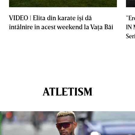
VIDEO | Elita din karate îşi dă
”Er
întâlnire în acest weekend la Vaţa Băi
IN
Ser
ATLETISM