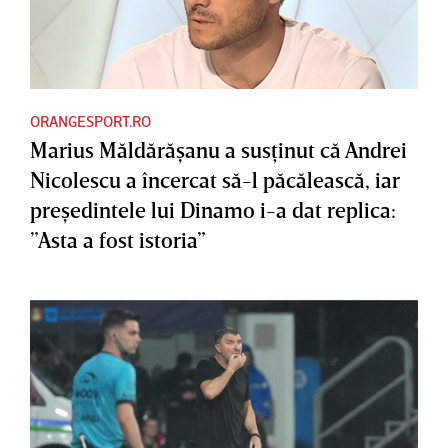
ORANGESPORT.RO
Marius Măldărăşanu a susţinut că Andrei
Nicolescu a încercat să-l păcălească, iar
preşedintele lui Dinamo i-a dat replica:
”Asta a fost istoria”