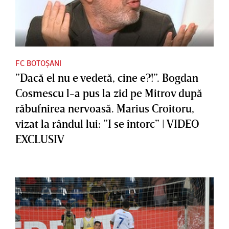
FC BOTOȘANI
”Dacă el nu e vedetă, cine e?!”. Bogdan
Cosmescu l-a pus la zid pe Mitrov după
răbufnirea nervoasă. Marius Croitoru,
vizat la rândul lui: ”I se întorc” | VIDEO
EXCLUSIV