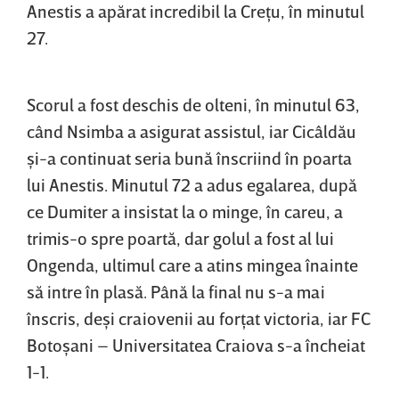
Anestis a apărat incredibil la Creţu, în minutul
27.
Scorul a fost deschis de olteni, în minutul 63,
când Nsimba a asigurat assistul, iar Cicâldău
şi-a continuat seria bună înscriind în poarta
lui Anestis. Minutul 72 a adus egalarea, după
ce Dumiter a insistat la o minge, în careu, a
trimis-o spre poartă, dar golul a fost al lui
Ongenda, ultimul care a atins mingea înainte
să intre în plasă. Până la final nu s-a mai
înscris, deşi craiovenii au forţat victoria, iar FC
Botoşani – Universitatea Craiova s-a încheiat
1-1.