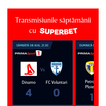
Transmisiunile săptămânii
cu
SÂMBĂTĂ 08 AUG, 21:30
DUMINICĂ 09 AUG, 1
V
Vs
eda
Petrolul
Dinamo
FC Voluntari
Ploieşti
4
0
1