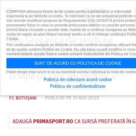
COMPANIA utilizeaza fisiere de tip cookie pentru a personaliza si imbunatati
experienta ta pe Website-ul nostru. Te informam ca ne-am actualizat politicile c
mai recente modificari propuse de Regulamentul (UE) 2016/679 privind protect
persoanelor fizice in ceea ce priveste prelucrarea datelor cu caracter personal 
privind libera circulatie a acestor date. Inainte de a continua navigarea pe Web
nostru te rugam sa aloci timpul necesar pentru a citi si intelege continutul Politi
Leo Grozavu a dat verdictul
Cookie.
Prin continuarea navigarii pe Website-ul nostru confirmi acceptarea utilizarii fis
după egalul cu Universitatea
de tip cookie conform Politicii de Cookie. Nu uita totusi ca poti modifica in orice
moment setarile acestor fisiere cookie urmand instructiunile din Politica de Coo
Craiova: ”E cea mai bună
SUNT DE ACORD CU POLITICA DE COOKIE
Puteti merge chiar acum si sa va exprimati acordul individual la nivel de cookie
echipă pe care am întâlnit-o”
Politica de colectare acord cookie
Politica de confidentialitate
FC BOTOȘANI
PUBLICAT PE 31 AUG 2025
ADAUGĂ
PRIMASPORT.RO
CA SURSĂ PREFERATĂ ÎN 