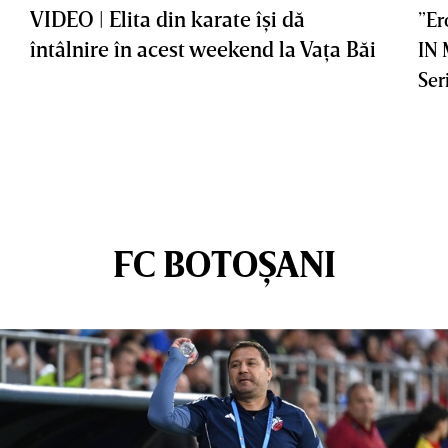
VIDEO | Elita din karate îşi dă
”Er
întâlnire în acest weekend la Vaţa Băi
IN
Ser
FC BOTOȘANI