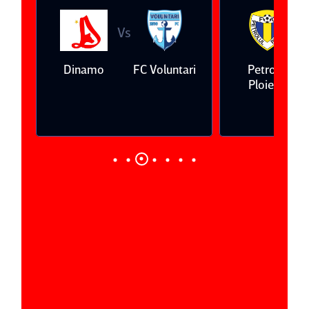
Vs
V
eda
Dinamo
FC Voluntari
Petrolul
Ploieşti