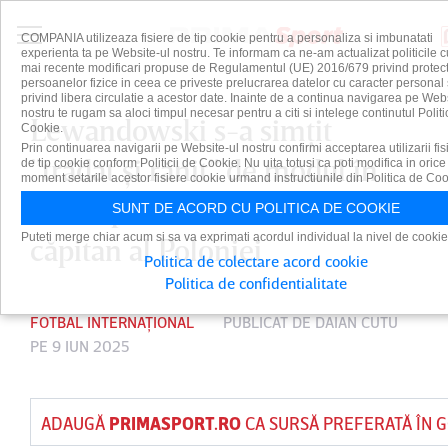
COMPANIA utilizeaza fisiere de tip cookie pentru a personaliza si imbunatati
experienta ta pe Website-ul nostru. Te informam ca ne-am actualizat politicile c
mai recente modificari propuse de Regulamentul (UE) 2016/679 privind protect
persoanelor fizice in ceea ce priveste prelucrarea datelor cu caracter personal 
privind libera circulatie a acestor date. Inainte de a continua navigarea pe Web
nostru te rugam sa aloci timpul necesar pentru a citi si intelege continutul Politi
Lewandowski s-a simţit
Cookie.
Prin continuarea navigarii pe Website-ul nostru confirmi acceptarea utilizarii fis
”trădat şi rănit” de modul în
de tip cookie conform Politicii de Cookie. Nu uita totusi ca poti modifica in orice
moment setarile acestor fisiere cookie urmand instructiunile din Politica de Coo
care a pierdut statutul de
SUNT DE ACORD CU POLITICA DE COOKIE
Puteti merge chiar acum si sa va exprimati acordul individual la nivel de cookie
căpitan al Poloniei
Politica de colectare acord cookie
Politica de confidentialitate
FOTBAL INTERNAȚIONAL
PUBLICAT DE
DAIAN CUTU
PE 9 IUN 2025
ADAUGĂ
PRIMASPORT.RO
CA SURSĂ PREFERATĂ ÎN 