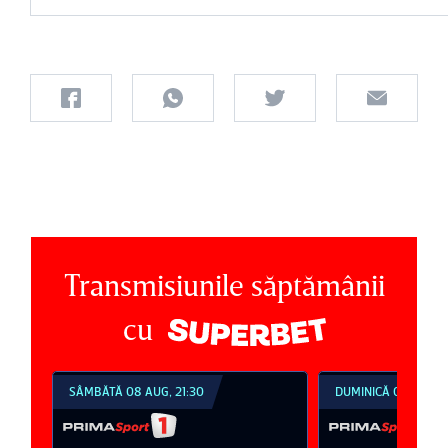
Transmisiunile săptămânii
cu
SÂMBĂTĂ 08 AUG, 21:30
DUMINICĂ 09 AUG, 1