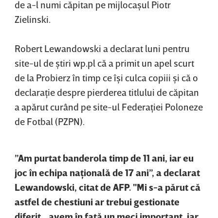
de a-l numi căpitan pe mijlocaşul Piotr
Zielinski.
Robert Lewandowski a declarat luni pentru
site-ul de ştiri wp.pl că a primit un apel scurt
de la Probierz în timp ce îşi culca copiii şi că o
declaraţie despre pierderea titlului de căpitan
a apărut curând pe site-ul Federaţiei Poloneze
de Fotbal (PZPN).
”Am purtat banderola timp de 11 ani, iar eu
joc în echipa naţională de 17 ani”, a declarat
Lewandowski, citat de AFP. "Mi s-a părut că
astfel de chestiuni ar trebui gestionate
diferit... avem în faţă un meci important, iar