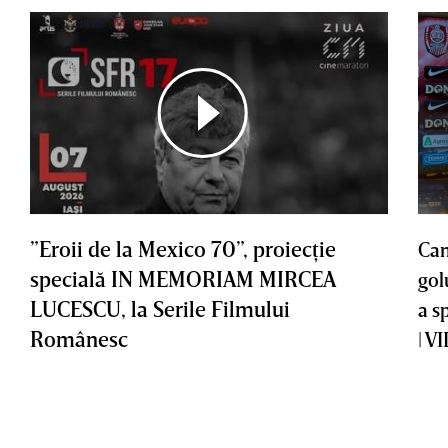
”Eroii de la Mexico 70”, proiecţie
Cam
specială IN MEMORIAM MIRCEA
gol
LUCESCU, la Serile Filmului
a s
Românesc
| V