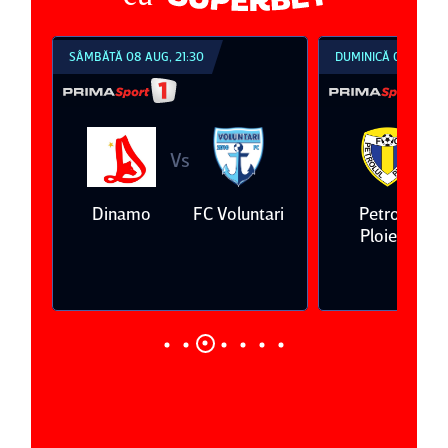
SÂMBĂTĂ 08 AUG, 21:30
DUMINICĂ 09 AUG, 1
Vs
V
eda
Dinamo
FC Voluntari
Petrolul
Ploieşti