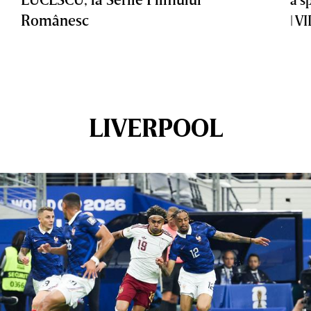
Românesc
| V
LIVERPOOL