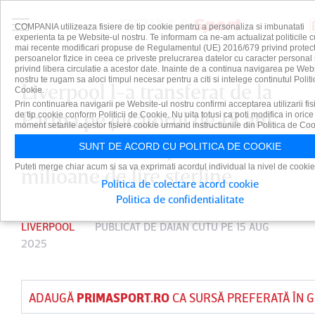
COMPANIA utilizeaza fisiere de tip cookie pentru a personaliza si imbunatati
experienta ta pe Website-ul nostru. Te informam ca ne-am actualizat politicile c
mai recente modificari propuse de Regulamentul (UE) 2016/679 privind protect
persoanelor fizice in ceea ce priveste prelucrarea datelor cu caracter personal 
privind libera circulatie a acestor date. Inainte de a continua navigarea pe Web
nostru te rugam sa aloci timpul necesar pentru a citi si intelege continutul Politi
Liverpool l-a transferat de la
Cookie.
Prin continuarea navigarii pe Website-ul nostru confirmi acceptarea utilizarii fis
Parma pe jucătorul de 18 ani
de tip cookie conform Politicii de Cookie. Nu uita totusi ca poti modifica in orice
moment setarile acestor fisiere cookie urmand instructiunile din Politica de Coo
Giovanni Leoni, pentru 26 de
SUNT DE ACORD CU POLITICA DE COOKIE
Puteti merge chiar acum si sa va exprimati acordul individual la nivel de cookie
milioane de lire sterline
Politica de colectare acord cookie
Politica de confidentialitate
LIVERPOOL
PUBLICAT DE
DAIAN CUTU
PE 15 AUG
2025
ADAUGĂ
PRIMASPORT.RO
CA SURSĂ PREFERATĂ ÎN 