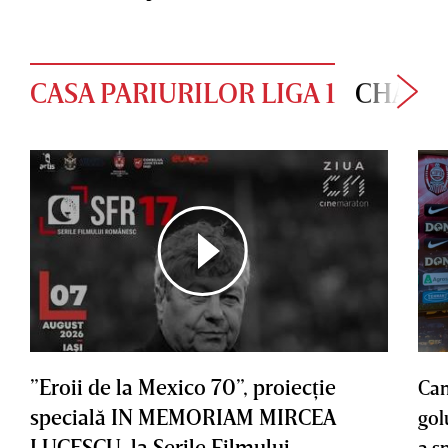
CASA PARIURILOR LIGA 1
CHAMP
”Eroii de la Mexico 70”, proiecţie
Cam
specială IN MEMORIAM MIRCEA
gol
LUCESCU, la Serile Filmului
a s