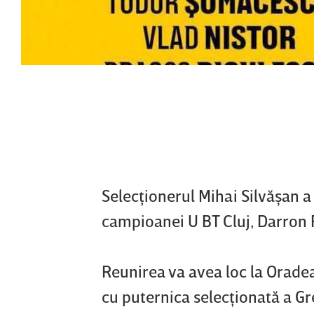
Selecţionerul Mihai Silvăşan a 
campioanei U BT Cluj, Darron R
Reunirea va avea loc la Oradea,
cu puternica selecţionată a Gre