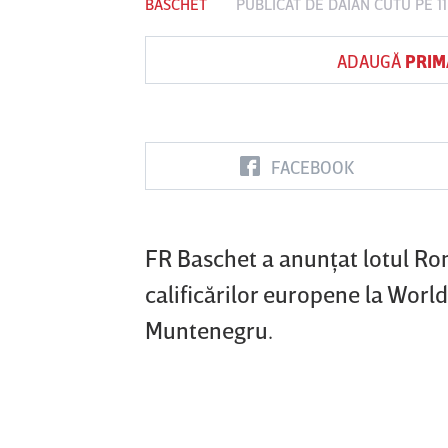
BASCHET
PUBLICAT DE
DAIAN CUTU
PE 1
ADAUGĂ
PRIM
Vs
FC Botoşani
Corvinul
Sepsi OSK S
Hunedoara
Gheorghe
FACEBOOK
FR Baschet a anunţat lotul Ro
calificărilor europene la World 
Muntenegru.