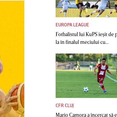
EUROPA LEAGUE
Fotbalistul lui KuPS ieşit de 
la în finalul meciului cu...
CFR CLUJ
Mario Camora a încercat să e