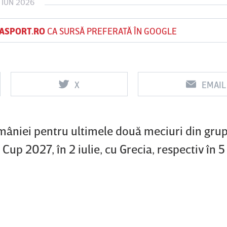
1 IUN 2026
ASPORT.RO
CA SURSĂ PREFERATĂ ÎN GOOGLE
Vs
Vs
f
FCSB
UTA Arad
Rapid
X
EMAIL
0
0
mâniei pentru ultimele două meciuri din grup
Cup 2027, în 2 iulie, cu Grecia, respectiv în 5 