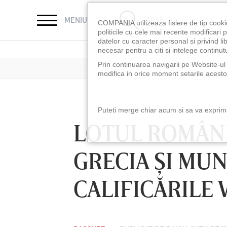
CAUTĂ
MENIU
COMPANIA utilizeaza fisiere de tip cooki
politicile cu cele mai recente modificar
datelor cu caracter personal si privind l
necesar pentru a citi si intelege continutu
Prin continuarea navigarii pe Website-ul n
modifica in orice moment setarile acestor
Puteti merge chiar acum si sa va exprimat
LOTUL ROMÂNI
GRECIA ŞI MU
CALIFICĂRILE
LUNI 10 AUG, 18:30
LUNI 10 AUG, 21:3