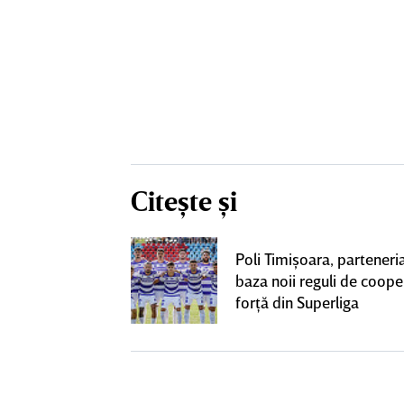
Citește și
 două
Poli Timişoara, parteneria
e de derby-ul cu
baza noii reguli de coope
CLUSIV
forţă din Superliga