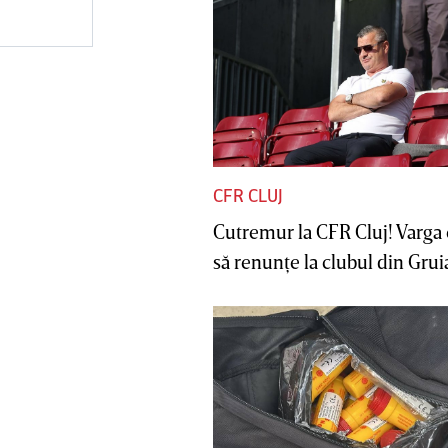
CFR CLUJ
Cutremur la CFR Cluj! Varga 
să renunţe la clubul din Gruia 