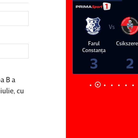
Vs
Vs
Farul
Csikszereda
Dinamo
FC Volunt
Constanţa
4
0
3
2
a B a
iulie, cu