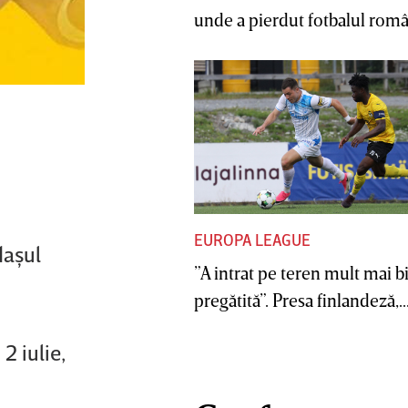
unde a pierdut fotbalul român
EUROPA LEAGUE
daşul
”A intrat pe teren mult mai b
pregătită”. Presa finlandeză,..
2 iulie,