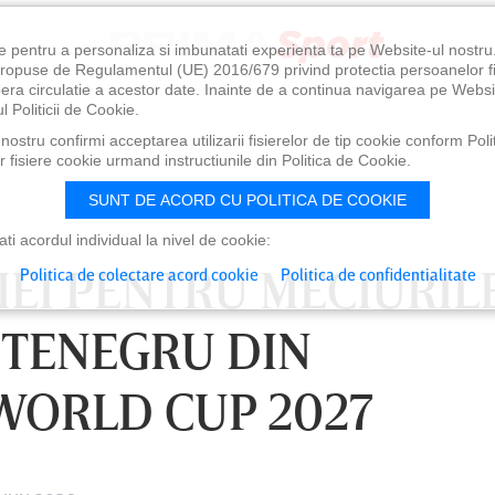
e pentru a personaliza si imbunatati experienta ta pe Website-ul nostr
i propuse de Regulamentul (UE) 2016/679 privind protectia persoanelor f
ibera circulatie a acestor date. Inainte de a continua navigarea pe Websi
l Politicii de Cookie.
ostru confirmi acceptarea utilizarii fisierelor de tip cookie conform Polit
 fisiere cookie urmand instructiunile din Politica de Cookie.
SUNT DE ACORD CU POLITICA DE COOKIE
i acordul individual la nivel de cookie:
EI PENTRU MECIURIL
Politica de colectare acord cookie
Politica de confidentialitate
NTENEGRU DIN
 WORLD CUP 2027
0
VINERI 07 AUG, 21:00
SÂ