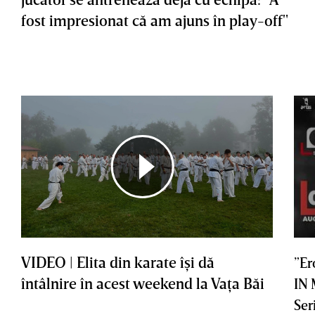
fost impresionat că am ajuns în play-off"
VIDEO | Elita din karate îşi dă
”Er
întâlnire în acest weekend la Vaţa Băi
IN
Ser