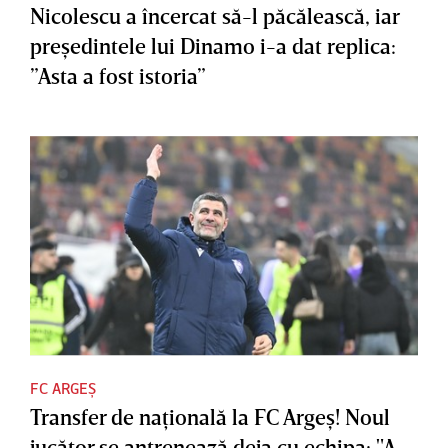
Nicolescu a încercat să-l păcălească, iar
preşedintele lui Dinamo i-a dat replica:
”Asta a fost istoria”
FC ARGEȘ
Transfer de naţională la FC Argeş! Noul
jucător se antrenează deja cu echipa: "A