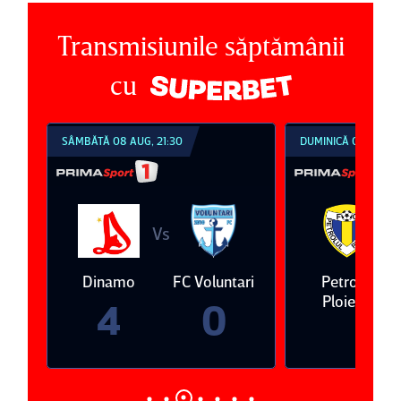
Transmisiunile săptămânii
cu
SÂMBĂTĂ 08 AUG, 21:30
DUMINICĂ 09 AUG, 1
Vs
V
eda
Dinamo
FC Voluntari
Petrolul
Ploieşti
4
0