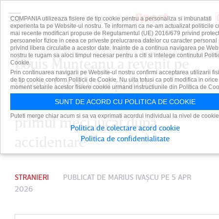
COMPANIA utilizeaza fisiere de tip cookie pentru a personaliza si imbunatati
experienta ta pe Website-ul nostru. Te informam ca ne-am actualizat politicile c
mai recente modificari propuse de Regulamentul (UE) 2016/679 privind protect
persoanelor fizice in ceea ce priveste prelucrarea datelor cu caracter personal 
privind libera circulatie a acestor date. Inainte de a continua navigarea pe Web
nostru te rugam sa aloci timpul necesar pentru a citi si intelege continutul Politi
Louis Munteanu a revenit pe
Cookie.
Prin continuarea navigarii pe Website-ul nostru confirmi acceptarea utilizarii fis
teren! Ce notă a primit
de tip cookie conform Politicii de Cookie. Nu uita totusi ca poti modifica in orice
moment setarile acestor fisiere cookie urmand instructiunile din Politica de Coo
atacantul lui DC United la
SUNT DE ACORD CU POLITICA DE COOKIE
Puteti merge chiar acum si sa va exprimati acordul individual la nivel de cookie
primul meci jucat după
Politica de colectare acord cookie
accidentare
Politica de confidentialitate
STRANIERI
PUBLICAT DE
MARIUS IVAŞCU
PE 5 APR
2026