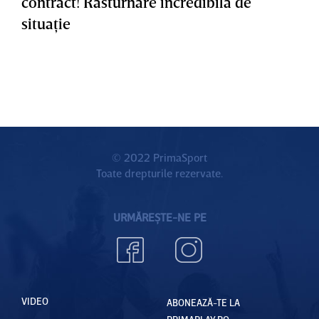
contract! Răsturnare incredibilă de
situaţie
© 2022 PrimaSport
Toate drepturile rezervate.
URMĂREȘTE-NE PE
VIDEO
ABONEAZĂ-TE LA