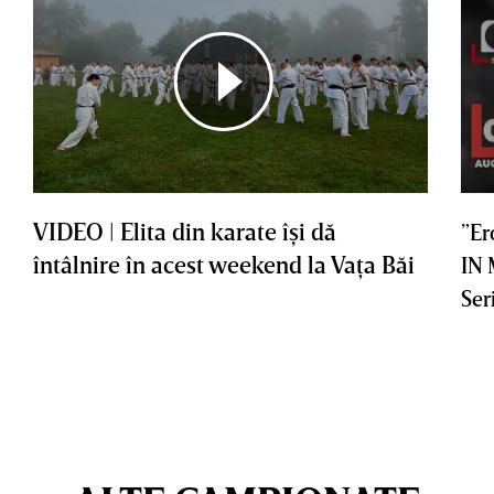
VIDEO | Elita din karate îşi dă
”Er
întâlnire în acest weekend la Vaţa Băi
IN
Ser