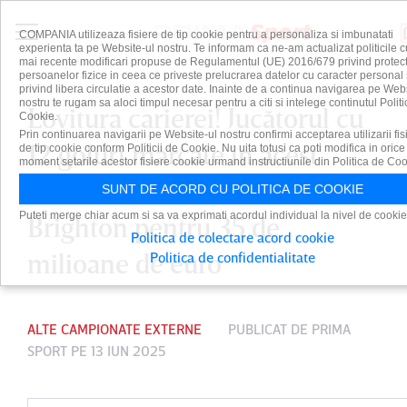
COMPANIA utilizeaza fisiere de tip cookie pentru a personaliza si imbunatati
experienta ta pe Website-ul nostru. Te informam ca ne-am actualizat politicile c
mai recente modificari propuse de Regulamentul (UE) 2016/679 privind protect
persoanelor fizice in ceea ce priveste prelucrarea datelor cu caracter personal 
privind libera circulatie a acestor date. Inainte de a continua navigarea pe Web
nostru te rugam sa aloci timpul necesar pentru a citi si intelege continutul Politi
Lovitura carierei! Jucătorul cu
Cookie.
Prin continuarea navigarii pe Website-ul nostru confirmi acceptarea utilizarii fis
12 goluri marcate în acest
de tip cookie conform Politicii de Cookie. Nu uita totusi ca poti modifica in orice
moment setarile acestor fisiere cookie urmand instructiunile din Politica de Coo
sezon a fost transferat de
SUNT DE ACORD CU POLITICA DE COOKIE
Puteti merge chiar acum si sa va exprimati acordul individual la nivel de cookie
Brighton pentru 35 de
Politica de colectare acord cookie
milioane de euro
Politica de confidentialitate
ALTE CAMPIONATE EXTERNE
PUBLICAT DE
PRIMA
SPORT
PE 13 IUN 2025