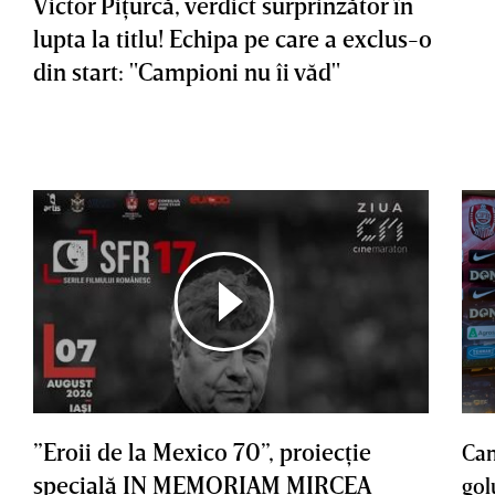
Victor Piţurcă, verdict surprinzător în
lupta la titlu! Echipa pe care a exclus-o
din start: "Campioni nu îi văd"
”Eroii de la Mexico 70”, proiecţie
Cam
specială IN MEMORIAM MIRCEA
gol