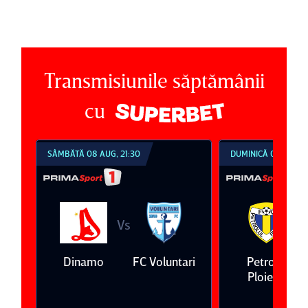
Transmisiunile săptămânii
cu
SÂMBĂTĂ 08 AUG, 21:30
DUMINICĂ 09 AUG, 1
Vs
V
eda
Dinamo
FC Voluntari
Petrolul
Ploieşti