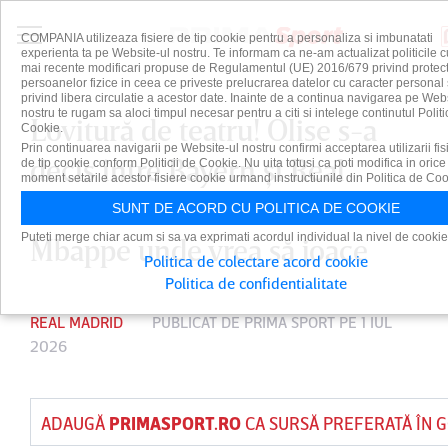
COMPANIA utilizeaza fisiere de tip cookie pentru a personaliza si imbunatati
experienta ta pe Website-ul nostru. Te informam ca ne-am actualizat politicile c
mai recente modificari propuse de Regulamentul (UE) 2016/679 privind protect
persoanelor fizice in ceea ce priveste prelucrarea datelor cu caracter personal 
privind libera circulatie a acestor date. Inainte de a continua navigarea pe Web
nostru te rugam sa aloci timpul necesar pentru a citi si intelege continutul Politi
Lovitură de teatru! Olise s-a
Cookie.
Prin continuarea navigarii pe Website-ul nostru confirmi acceptarea utilizarii fis
decis între Bayern şi Real
de tip cookie conform Politicii de Cookie. Nu uita totusi ca poti modifica in orice
moment setarile acestor fisiere cookie urmand instructiunile din Politica de Coo
Madrid: i-a transmis lui
SUNT DE ACORD CU POLITICA DE COOKIE
Puteti merge chiar acum si sa va exprimati acordul individual la nivel de cookie
Mbappe unde vrea să joace
Politica de colectare acord cookie
Politica de confidentialitate
REAL MADRID
PUBLICAT DE
PRIMA SPORT
PE 1 IUL
2026
ADAUGĂ
PRIMASPORT.RO
CA SURSĂ PREFERATĂ ÎN 