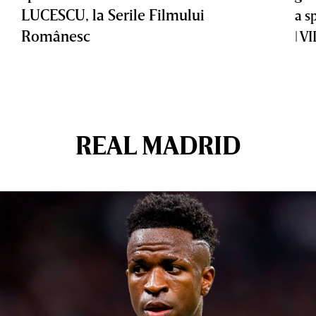
LUCESCU, la Serile Filmului
a s
Românesc
| V
REAL MADRID