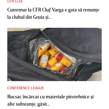
CFR CLUJ
Cutremur la CFR Cluj! Varga e gata să renunţe
la clubul din Gruia şi...
CONFERENCE LEAGUE
Rucsac încărcat cu materiale pirotehnice şi
alte substanţe, găsit...