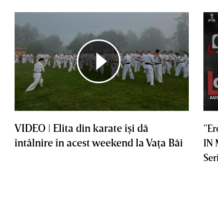
VIDEO | Elita din karate îşi dă
”Er
întâlnire în acest weekend la Vaţa Băi
IN
Ser