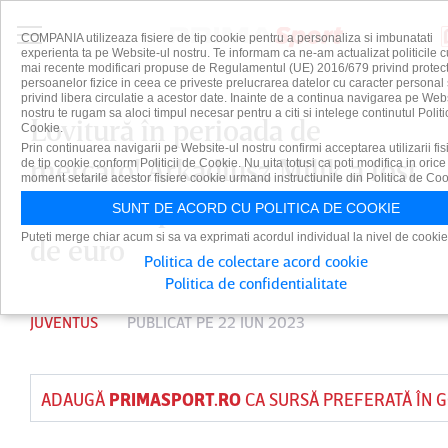
COMPANIA utilizeaza fisiere de tip cookie pentru a personaliza si imbunatati
experienta ta pe Website-ul nostru. Te informam ca ne-am actualizat politicile c
mai recente modificari propuse de Regulamentul (UE) 2016/679 privind protect
persoanelor fizice in ceea ce priveste prelucrarea datelor cu caracter personal 
privind libera circulatie a acestor date. Inainte de a continua navigarea pe Web
nostru te rugam sa aloci timpul necesar pentru a citi si intelege continutul Politi
Lovitură în perioada de
Cookie.
Prin continuarea navigarii pe Website-ul nostru confirmi acceptarea utilizarii fis
mercato! Arkadiusz Milik a fost
de tip cookie conform Politicii de Cookie. Nu uita totusi ca poti modifica in orice
moment setarile acestor fisiere cookie urmand instructiunile din Politica de Coo
transferat pentru 6,3 milioane
SUNT DE ACORD CU POLITICA DE COOKIE
Puteti merge chiar acum si sa va exprimati acordul individual la nivel de cookie
de euro
Politica de colectare acord cookie
Politica de confidentialitate
JUVENTUS
PUBLICAT PE 22 IUN 2023
ADAUGĂ
PRIMASPORT.RO
CA SURSĂ PREFERATĂ ÎN 