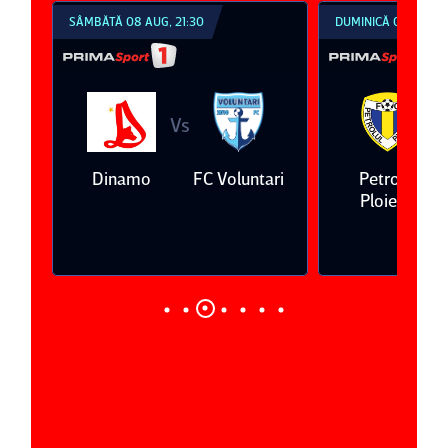
SÂMBĂTĂ 08 AUG, 21:30
DUMINICĂ 09 AUG, 1
Vs
V
eda
Dinamo
FC Voluntari
Petrolul
Ploieşti