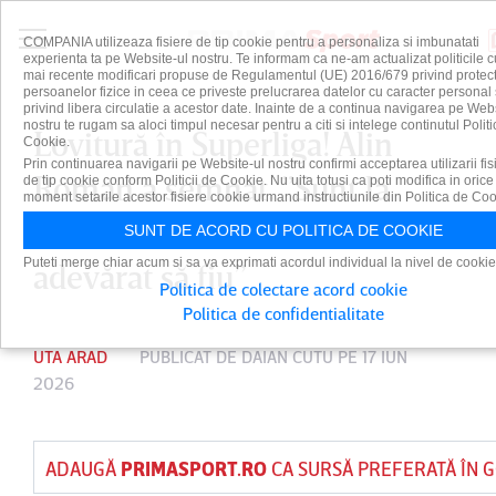
COMPANIA utilizeaza fisiere de tip cookie pentru a personaliza si imbunatati
experienta ta pe Website-ul nostru. Te informam ca ne-am actualizat politicile c
mai recente modificari propuse de Regulamentul (UE) 2016/679 privind protect
persoanelor fizice in ceea ce priveste prelucrarea datelor cu caracter personal 
privind libera circulatie a acestor date. Inainte de a continua navigarea pe Web
nostru te rugam sa aloci timpul necesar pentru a citi si intelege continutul Politi
Lovitură în Superliga! Alin
Cookie.
Prin continuarea navigarii pe Website-ul nostru confirmi acceptarea utilizarii fis
Roman a semnat. ”Sunt la
de tip cookie conform Politicii de Cookie. Nu uita totusi ca poti modifica in orice
moment setarile acestor fisiere cookie urmand instructiunile din Politica de Coo
clubul unde mi-am dorit cu
SUNT DE ACORD CU POLITICA DE COOKIE
Puteti merge chiar acum si sa va exprimati acordul individual la nivel de cookie
adevărat să fiu”
Politica de colectare acord cookie
Politica de confidentialitate
UTA ARAD
PUBLICAT DE
DAIAN CUTU
PE 17 IUN
2026
ADAUGĂ
PRIMASPORT.RO
CA SURSĂ PREFERATĂ ÎN 