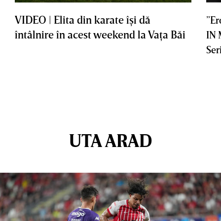
VIDEO | Elita din karate îşi dă
”Er
întâlnire în acest weekend la Vaţa Băi
IN
Ser
UTA ARAD