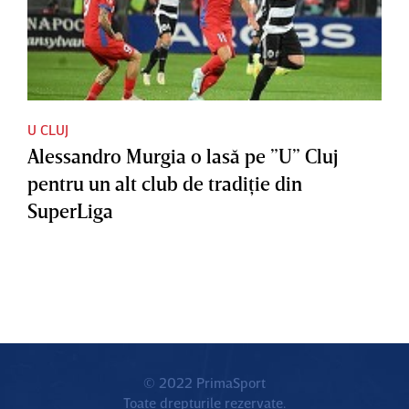
U CLUJ
Alessandro Murgia o lasă pe ”U” Cluj
pentru un alt club de tradiţie din
SuperLiga
© 2022 PrimaSport
Toate drepturile rezervate.