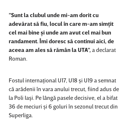
”Sunt la clubul unde mi-am dorit cu
adevărat să fiu, locul în care m-am simţit
cel mai bine şi unde am avut cel mai bun
randament. Îmi doresc să continui aici, de
aceea am ales să rămân la UTA”,
a declarat
Roman.
Fostul internaţional U17, U18 şi U19 a semnat
că arădenii în vara anului trecut, fiind adus de
la Poli Iaşi. Pe lângă pasele decisive, el a bifat
36 de meciuri şi 6 goluri în sezonul trecut din
Superliga.