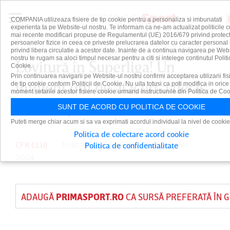
COMPANIA utilizeaza fisiere de tip cookie pentru a personaliza si imbunatati
experienta ta pe Website-ul nostru. Te informam ca ne-am actualizat politicile c
mai recente modificari propuse de Regulamentul (UE) 2016/679 privind protect
persoanelor fizice in ceea ce priveste prelucrarea datelor cu caracter personal 
privind libera circulatie a acestor date. Inainte de a continua navigarea pe Web
nostru te rugam sa aloci timpul necesar pentru a citi si intelege continutul Politi
Lovitură în Superliga! Un
Cookie.
Prin continuarea navigarii pe Website-ul nostru confirmi acceptarea utilizarii fis
influent om de afaceri a decis
de tip cookie conform Politicii de Cookie. Nu uita totusi ca poti modifica in orice
moment setarile acestor fisiere cookie urmand instructiunile din Politica de Coo
să se împlice
SUNT DE ACORD CU POLITICA DE COOKIE
Puteti merge chiar acum si sa va exprimati acordul individual la nivel de cookie
Politica de colectare acord cookie
CFR CLUJ
PUBLICAT DE
DAIAN CUTU
PE 18 MAI
Politica de confidentialitate
2024
ADAUGĂ
PRIMASPORT.RO
CA SURSĂ PREFERATĂ ÎN 