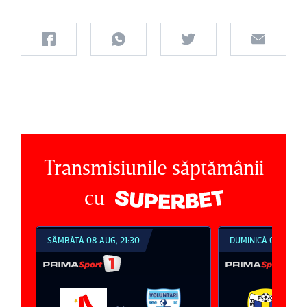
Transmisiunile săptămânii
cu
SÂMBĂTĂ 08 AUG, 21:30
DUMINICĂ 09 AUG, 1