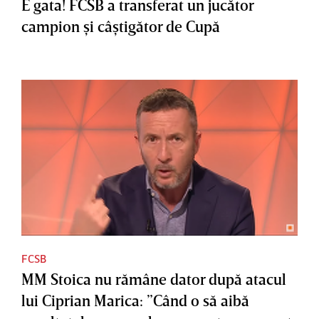
E gata! FCSB a transferat un jucător
campion şi câştigător de Cupă
FCSB
MM Stoica nu rămâne dator după atacul
lui Ciprian Marica: ”Când o să aibă