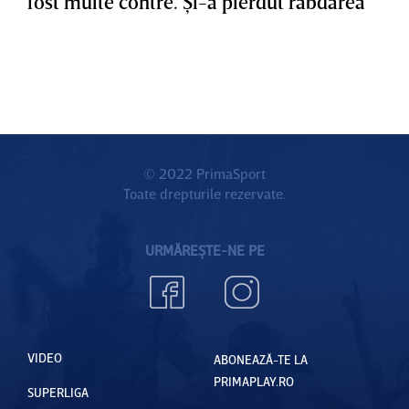
fost multe contre. Şi-a pierdut răbdarea”
© 2022 PrimaSport
Toate drepturile rezervate.
URMĂREȘTE-NE PE
VIDEO
ABONEAZĂ-TE LA
PRIMAPLAY.RO
SUPERLIGA