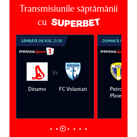
Transmisiunile săptămânii
cu
SÂMBĂTĂ 08 AUG, 21:30
DUMINICĂ 09 AUG, 1
Vs
V
eda
Dinamo
FC Voluntari
Petrolul
Ploieşti