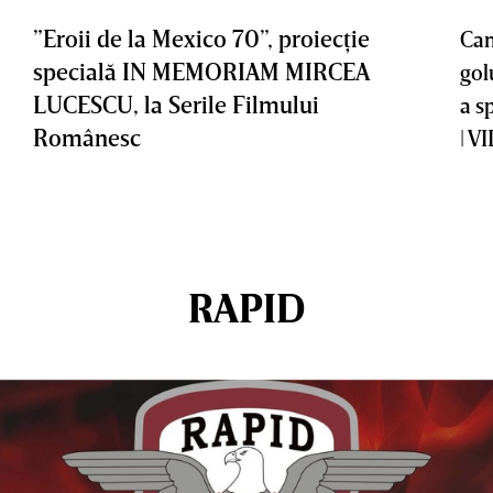
”Eroii de la Mexico 70”, proiecţie
Cam
specială IN MEMORIAM MIRCEA
gol
LUCESCU, la Serile Filmului
a s
Românesc
| V
RAPID