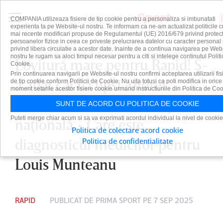
COMPANIA utilizeaza fisiere de tip cookie pentru a personaliza si imbunatati
experienta ta pe Website-ul nostru. Te informam ca ne-am actualizat politicile c
mai recente modificari propuse de Regulamentul (UE) 2016/679 privind protect
persoanelor fizice in ceea ce priveste prelucrarea datelor cu caracter personal 
privind libera circulatie a acestor date. Inainte de a continua navigarea pe Web
nostru te rugam sa aloci timpul necesar pentru a citi si intelege continutul Politi
Lovitură mare pentru Rapid! S-
Cookie.
Prin continuarea navigarii pe Website-ul nostru confirmi acceptarea utilizarii fis
a aflat cât va lipsi Andrei
de tip cookie conform Politicii de Cookie. Nu uita totusi ca poti modifica in orice
moment setarile acestor fisiere cookie urmand instructiunile din Politica de Coo
Borza, accidentat la echipa
SUNT DE ACORD CU POLITICA DE COOKIE
Puteti merge chiar acum si sa va exprimati acordul individual la nivel de cookie
naţională + Care este
Politica de colectare acord cookie
diagnosticul medicilor pentru
Politica de confidentialitate
Louis Munteanu
RAPID
PUBLICAT DE
PRIMA SPORT
PE 7 SEP 2025