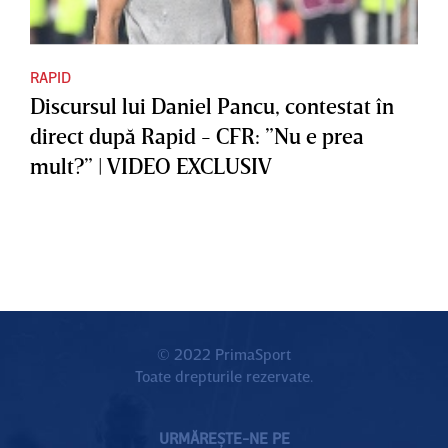
RAPID
Discursul lui Daniel Pancu, contestat în
direct după Rapid - CFR: ”Nu e prea
mult?” | VIDEO EXCLUSIV
© 2022 PrimaSport
Toate drepturile rezervate.
URMĂREȘTE-NE PE