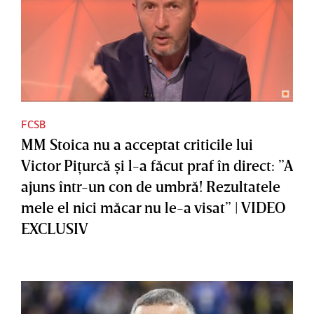
FCSB
MM Stoica nu a acceptat criticile lui
Victor Piţurcă şi l-a făcut praf în direct: ”A
ajuns într-un con de umbră! Rezultatele
mele el nici măcar nu le-a visat” | VIDEO
EXCLUSIV