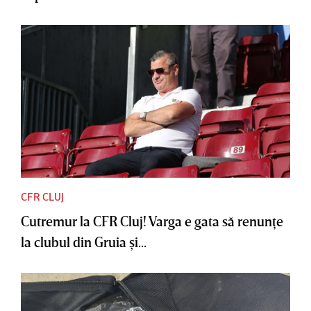
CFR CLUJ
Cutremur la CFR Cluj! Varga e gata să renunţe
la clubul din Gruia şi...