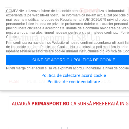
COMPANIA utilizeaza fisiere de tip cookie pentru a personaliza si imbunatati
experienta ta pe Website-ul nostru. Te informam ca ne-am actualizat politicile c
mai recente modificari propuse de Regulamentul (UE) 2016/679 privind protect
persoanelor fizice in ceea ce priveste prelucrarea datelor cu caracter personal 
privind libera circulatie a acestor date. Inainte de a continua navigarea pe Web
nostru te rugam sa aloci timpul necesar pentru a citi si intelege continutul Politi
Lovitură pentru FCSB! Un
Cookie.
Prin continuarea navigarii pe Website-ul nostru confirmi acceptarea utilizarii fis
jucător se operează şi va lipsi o
de tip cookie conform Politicii de Cookie. Nu uita totusi ca poti modifica in orice
moment setarile acestor fisiere cookie urmand instructiunile din Politica de Coo
perioadă îndelungată
SUNT DE ACORD CU POLITICA DE COOKIE
Puteti merge chiar acum si sa va exprimati acordul individual la nivel de cookie
Politica de colectare acord cookie
FCSB
PUBLICAT DE
TUDOR MOISA
PE 6 AUG 2025
Politica de confidentialitate
ADAUGĂ
PRIMASPORT.RO
CA SURSĂ PREFERATĂ ÎN 