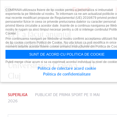
COMPANIA utilizeaza fisiere de tip cookie pentru a personaliza si imbunatati
experienta ta pe Website-ul nostru. Te informam ca ne-am actualizat politicile c
mai recente modificari propuse de Regulamentul (UE) 2016/679 privind protect
persoanelor fizice in ceea ce priveste prelucrarea datelor cu caracter personal 
privind libera circulatie a acestor date. Inainte de a continua navigarea pe Web
nostru te rugam sa aloci timpul necesar pentru a citi si intelege continutul Politi
LPF a făcut anunţul
Cookie.
Prin continuarea navigarii pe Website-ul nostru confirmi acceptarea utilizarii fis
momentului: când se joacă
de tip cookie conform Politicii de Cookie. Nu uita totusi ca poti modifica in orice
moment setarile acestor fisiere cookie urmand instructiunile din Politica de Coo
finala pentru Superliga,
SUNT DE ACORD CU POLITICA DE COOKIE
Puteti merge chiar acum si sa va exprimati acordul individual la nivel de cookie
Universitatea Craiova – ”U”
Politica de colectare acord cookie
Cluj
Politica de confidentialitate
SUPERLIGA
PUBLICAT DE
PRIMA SPORT
PE 11 MAI
2026