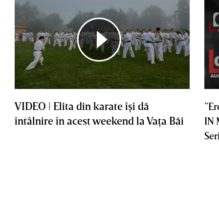
VIDEO | Elita din karate îşi dă
”Er
întâlnire în acest weekend la Vaţa Băi
IN
Ser