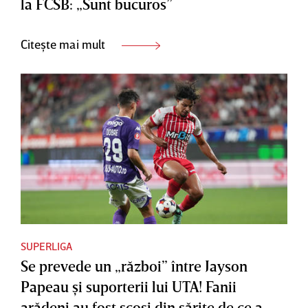
la FCSB: „Sunt bucuros”
Citește mai mult
SUPERLIGA
Se prevede un „război” între Jayson
Papeau şi suporterii lui UTA! Fanii
arădeni au fost scoşi din sărite de ce a