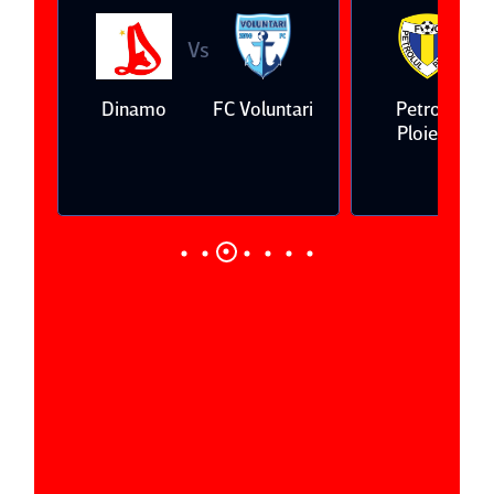
Vs
V
eda
Dinamo
FC Voluntari
Petrolul
Ploieşti