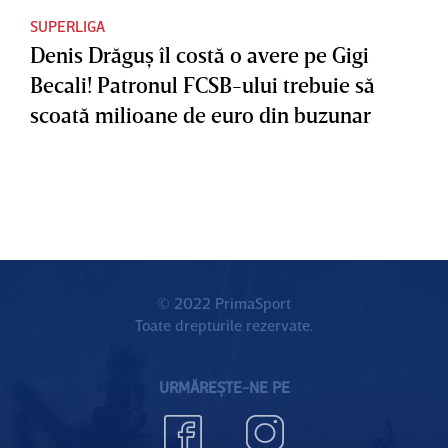
SUPERLIGA
Denis Drăguş îl costă o avere pe Gigi
Becali! Patronul FCSB-ului trebuie să
scoată milioane de euro din buzunar
© 2022 PrimaSport
Toate drepturile rezervate.
URMĂREȘTE-NE PE