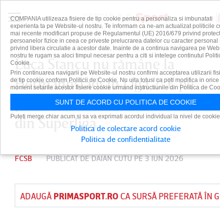
COMPANIA utilizeaza fisiere de tip cookie pentru a personaliza si imbunatati
experienta ta pe Website-ul nostru. Te informam ca ne-am actualizat politicile c
mai recente modificari propuse de Regulamentul (UE) 2016/679 privind protect
persoanelor fizice in ceea ce priveste prelucrarea datelor cu caracter personal 
privind libera circulatie a acestor date. Inainte de a continua navigarea pe Web
nostru te rugam sa aloci timpul necesar pentru a citi si intelege continutul Politi
Luca Stancu nu rămâne la
Cookie.
Prin continuarea navigarii pe Website-ul nostru confirmi acceptarea utilizarii fis
Hermannstadt în Liga 2! E pe
de tip cookie conform Politicii de Cookie. Nu uita totusi ca poti modifica in orice
moment setarile acestor fisiere cookie urmand instructiunile din Politica de Coo
punctul să semneze cu o forţă
SUNT DE ACORD CU POLITICA DE COOKIE
Puteti merge chiar acum si sa va exprimati acordul individual la nivel de cookie
din Superliga
Politica de colectare acord cookie
Politica de confidentialitate
FCSB
PUBLICAT DE
DAIAN CUTU
PE 3 IUN 2026
ADAUGĂ
PRIMASPORT.RO
CA SURSĂ PREFERATĂ ÎN 