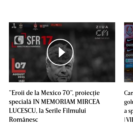
”Eroii de la Mexico 70”, proiecţie
Cam
specială IN MEMORIAM MIRCEA
gol
LUCESCU, la Serile Filmului
a s
Românesc
| V