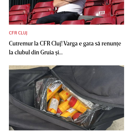
CFR CLUJ
Cutremur la CFR Cluj! Varga e gata să renunţe
la clubul din Gruia şi...