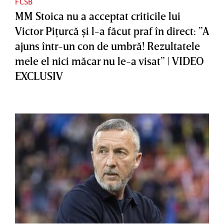
FCSB
MM Stoica nu a acceptat criticile lui
Victor Piţurcă şi l-a făcut praf în direct: ”A
ajuns într-un con de umbră! Rezultatele
mele el nici măcar nu le-a visat” | VIDEO
EXCLUSIV