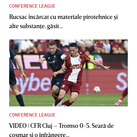
CONFERENCE LEAGUE
Rucsac încărcat cu materiale pirotehnice şi
alte substanţe, găsit...
CONFERENCE LEAGUE
VIDEO | CFR Cluj – Tromso 0-5. Seară de
coşmar şi o înfrângere...