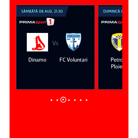
SÂMBĂTĂ 08 AUG, 21:30
DUMINICĂ 09 AUG, 1
Vs
V
eda
Dinamo
FC Voluntari
Petrolul
Ploieşti