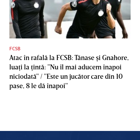
FCSB
Atac în rafală la FCSB: Tănase şi Gnahore,
luaţi la ţintă: "Nu îl mai aducem înapoi
niciodată" / "Este un jucător care din 10
pase, 8 le dă înapoi"