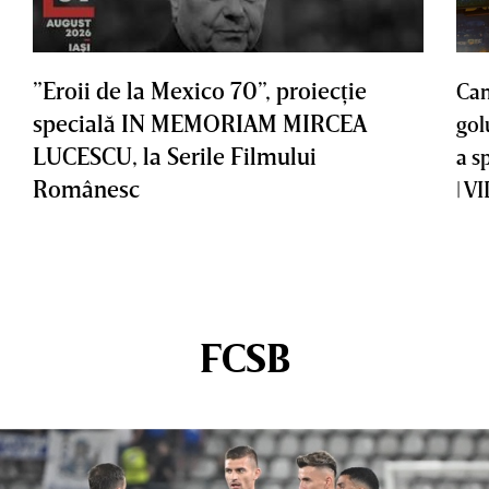
”Eroii de la Mexico 70”, proiecţie
Cam
specială IN MEMORIAM MIRCEA
gol
LUCESCU, la Serile Filmului
a s
Românesc
| V
FCSB