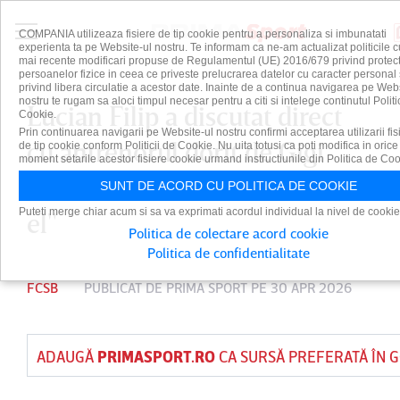
COMPANIA utilizeaza fisiere de tip cookie pentru a personaliza si imbunatati
experienta ta pe Website-ul nostru. Te informam ca ne-am actualizat politicile c
mai recente modificari propuse de Regulamentul (UE) 2016/679 privind protect
persoanelor fizice in ceea ce priveste prelucrarea datelor cu caracter personal 
privind libera circulatie a acestor date. Inainte de a continua navigarea pe Web
nostru te rugam sa aloci timpul necesar pentru a citi si intelege continutul Politi
Lucian Filip a discutat direct
Cookie.
Prin continuarea navigarii pe Website-ul nostru confirmi acceptarea utilizarii fis
cu antrenorul dorit de Gigi
de tip cookie conform Politicii de Cookie. Nu uita totusi ca poti modifica in orice
moment setarile acestor fisiere cookie urmand instructiunile din Politica de Coo
Becali la FCSB: "Decizia este la
SUNT DE ACORD CU POLITICA DE COOKIE
Puteti merge chiar acum si sa va exprimati acordul individual la nivel de cookie
el"
Politica de colectare acord cookie
Politica de confidentialitate
FCSB
PUBLICAT DE
PRIMA SPORT
PE 30 APR 2026
ADAUGĂ
PRIMASPORT.RO
CA SURSĂ PREFERATĂ ÎN 