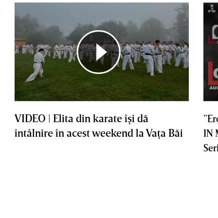
VIDEO | Elita din karate îşi dă
”Er
întâlnire în acest weekend la Vaţa Băi
IN
Ser