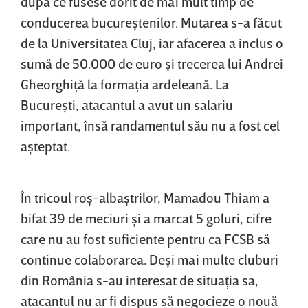
după ce fusese dorit de mai mult timp de
conducerea bucureştenilor. Mutarea s-a făcut
de la Universitatea Cluj, iar afacerea a inclus o
sumă de 50.000 de euro şi trecerea lui Andrei
Gheorghiţă la formaţia ardeleană. La
Bucureşti, atacantul a avut un salariu
important, însă randamentul său nu a fost cel
aşteptat.
În tricoul roş-albaştrilor, Mamadou Thiam a
bifat 39 de meciuri şi a marcat 5 goluri, cifre
care nu au fost suficiente pentru ca FCSB să
continue colaborarea. Deşi mai multe cluburi
din România s-au interesat de situaţia sa,
atacantul nu ar fi dispus să negocieze o nouă