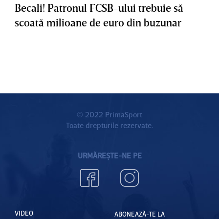
Becali! Patronul FCSB-ului trebuie să
scoată milioane de euro din buzunar
© 2022 PrimaSport
Toate drepturile rezervate.
URMĂREȘTE-NE PE
VIDEO
ABONEAZĂ-TE LA