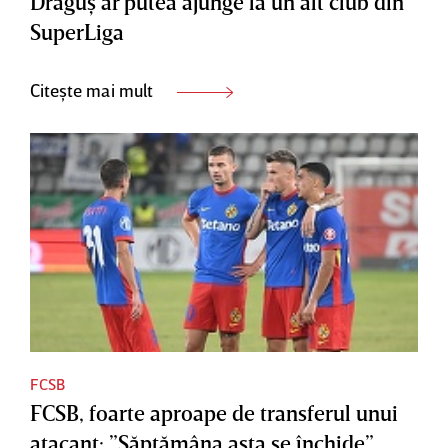
Drăguş ar putea ajunge la un alt club din
SuperLiga
Citește mai mult
FCSB
FCSB, foarte aproape de transferul unui
atacant: ”Săptămâna asta se închide”.