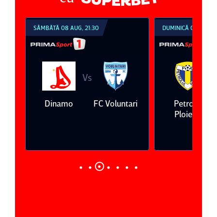
SÂMBĂTĂ 08 AUG, 21:30
DUMINICĂ 09 AUG, 1
Vs
V
eda
Dinamo
FC Voluntari
Petrolul
Ploieşti