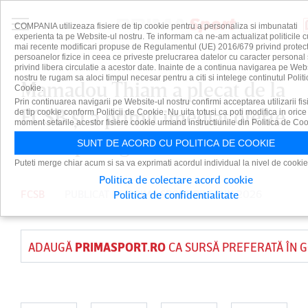
COMPANIA utilizeaza fisiere de tip cookie pentru a personaliza si imbunatati
experienta ta pe Website-ul nostru. Te informam ca ne-am actualizat politicile c
mai recente modificari propuse de Regulamentul (UE) 2016/679 privind protect
persoanelor fizice in ceea ce priveste prelucrarea datelor cu caracter personal 
privind libera circulatie a acestor date. Inainte de a continua navigarea pe Web
nostru te rugam sa aloci timpul necesar pentru a citi si intelege continutul Politi
Mamadou Thiam a plecat de la
Cookie.
Prin continuarea navigarii pe Website-ul nostru confirmi acceptarea utilizarii fis
FCSB şi a primit imediat oferte
de tip cookie conform Politicii de Cookie. Nu uita totusi ca poti modifica in orice
moment setarile acestor fisiere cookie urmand instructiunile din Politica de Coo
din SuperLiga
SUNT DE ACORD CU POLITICA DE COOKIE
Puteti merge chiar acum si sa va exprimati acordul individual la nivel de cookie
Politica de colectare acord cookie
FCSB
PUBLICAT DE
PRIMA SPORT
PE 5 IUN 2026
Politica de confidentialitate
ADAUGĂ
PRIMASPORT.RO
CA SURSĂ PREFERATĂ ÎN 