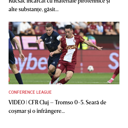
Rucsac încărcat cu materiale pirotehnice şi
alte substanţe, găsit...
CONFERENCE LEAGUE
VIDEO | CFR Cluj – Tromso 0-5. Seară de
coşmar şi o înfrângere...