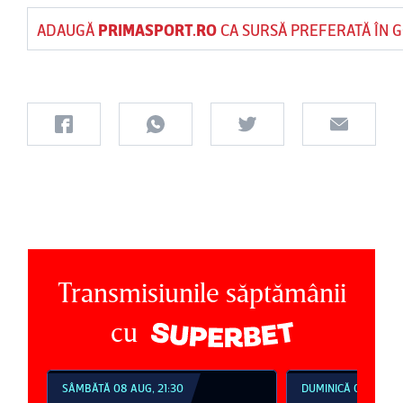
ADAUGĂ
PRIMASPORT.RO
CA SURSĂ PREFERATĂ ÎN 
Transmisiunile săptămânii
cu
SÂMBĂTĂ 08 AUG, 21:30
DUMINICĂ 09 AUG, 1