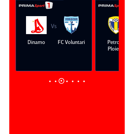
Vs
V
eda
Dinamo
FC Voluntari
Petrolul
Ploieşti