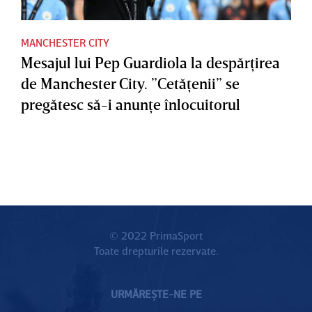
MANCHESTER CITY
Mesajul lui Pep Guardiola la despărţirea
de Manchester City. ”Cetăţenii” se
pregătesc să-i anunţe înlocuitorul
© 2022 PrimaSport
Toate drepturile rezervate.
URMĂREȘTE-NE PE