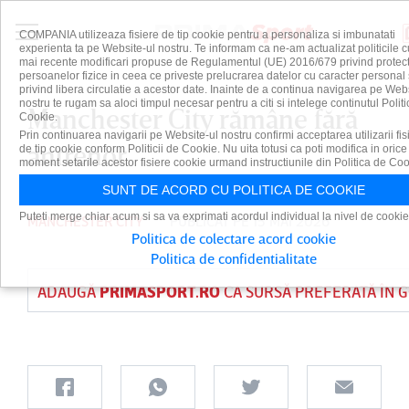
COMPANIA utilizeaza fisiere de tip cookie pentru a personaliza si imbunatati
experienta ta pe Website-ul nostru. Te informam ca ne-am actualizat politicile c
mai recente modificari propuse de Regulamentul (UE) 2016/679 privind protect
persoanelor fizice in ceea ce priveste prelucrarea datelor cu caracter personal 
privind libera circulatie a acestor date. Inainte de a continua navigarea pe Web
nostru te rugam sa aloci timpul necesar pentru a citi si intelege continutul Politi
Manchester City rămâne fără
Cookie.
Prin continuarea navigarii pe Website-ul nostru confirmi acceptarea utilizarii fis
antrenor
de tip cookie conform Politicii de Cookie. Nu uita totusi ca poti modifica in orice
moment setarile acestor fisiere cookie urmand instructiunile din Politica de Coo
SUNT DE ACORD CU POLITICA DE COOKIE
Puteti merge chiar acum si sa va exprimati acordul individual la nivel de cookie
MANCHESTER CITY
PUBLICAT PE 15 MAI 2026
Politica de colectare acord cookie
Politica de confidentialitate
ADAUGĂ
PRIMASPORT.RO
CA SURSĂ PREFERATĂ ÎN 