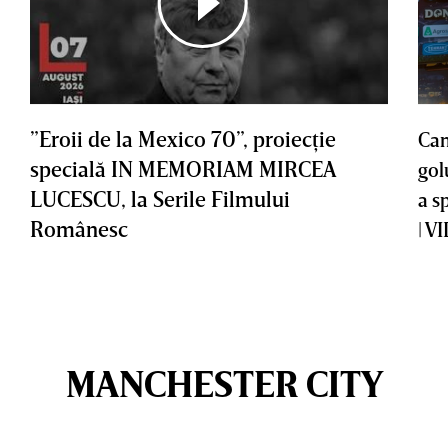
”Eroii de la Mexico 70”, proiecţie
Cam
specială IN MEMORIAM MIRCEA
gol
LUCESCU, la Serile Filmului
a s
Românesc
| V
MANCHESTER CITY