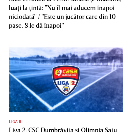
luaţi la ţintă: "Nu îl mai aducem înapoi
niciodată" / "Este un jucător care din 10
pase, 8 le dă înapoi"
LIGA II
Liga 2: CSC Dumbrăviţa şi Olimpia Satu