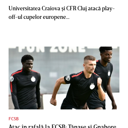
Universitatea Craiova şi CFR Cluj atacă play-
off-ul cupelor europene...
FCSB
Atac în rafală la FCSB: Tănase şi Gnahore,