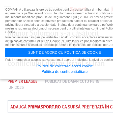
COMPANIA utilizeaza fisiere de tip cookie pentru a personaliza si imbunatati
experienta ta pe Website-ul nostru. Te informam ca ne-am actualizat politicile c
mai recente modificari propuse de Regulamentul (UE) 2016/679 privind protect
persoanelor fizice in ceea ce priveste prelucrarea datelor cu caracter personal 
privind libera circulatie a acestor date. Inainte de a continua navigarea pe Web
nostru te rugam sa aloci timpul necesar pentru a citi si intelege continutul Politi
Manor Solomon s-a căsătorit
Cookie.
Prin continuarea navigarii pe Website-ul nostru confirmi acceptarea utilizarii fis
în Israel. El nu poate pleca în
de tip cookie conform Politicii de Cookie. Nu uita totusi ca poti modifica in orice
moment setarile acestor fisiere cookie urmand instructiunile din Politica de Coo
luna de miere din cauza
SUNT DE ACORD CU POLITICA DE COOKIE
Puteti merge chiar acum si sa va exprimati acordul individual la nivel de cookie
conflictului dintre Israel şi Iran
Politica de colectare acord cookie
Politica de confidentialitate
PREMIER LEAGUE
PUBLICAT DE
DAIAN CUTU
PE 16
IUN 2025
ADAUGĂ
PRIMASPORT.RO
CA SURSĂ PREFERATĂ ÎN 