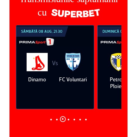
cu
SÂMBĂTĂ 08 AUG, 21:30
DUMINICĂ 09 AUG, 1
Vs
V
eda
Dinamo
FC Voluntari
Petrolul
Ploieşti