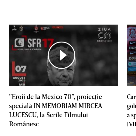
”Eroii de la Mexico 70”, proiecţie
Cam
specială IN MEMORIAM MIRCEA
gol
LUCESCU, la Serile Filmului
a s
Românesc
| V