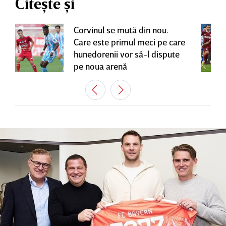
Citește și
Corvinul se mută din nou.
Care este primul meci pe care
hunedorenii vor să-l dispute
pe noua arenă