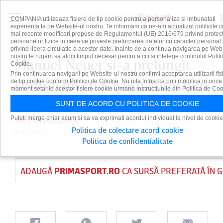
COMPANIA utilizeaza fisiere de tip cookie pentru a personaliza si imbunatati
experienta ta pe Website-ul nostru. Te informam ca ne-am actualizat politicile c
mai recente modificari propuse de Regulamentul (UE) 2016/679 privind protect
persoanelor fizice in ceea ce priveste prelucrarea datelor cu caracter personal 
privind libera circulatie a acestor date. Inainte de a continua navigarea pe Web
nostru te rugam sa aloci timpul necesar pentru a citi si intelege continutul Politi
Manuel Neuer şi-a prelungit
Cookie.
Prin continuarea navigarii pe Website-ul nostru confirmi acceptarea utilizarii fis
contractul cu Bayern Munchen
de tip cookie conform Politicii de Cookie. Nu uita totusi ca poti modifica in orice
moment setarile acestor fisiere cookie urmand instructiunile din Politica de Coo
SUNT DE ACORD CU POLITICA DE COOKIE
Puteti merge chiar acum si sa va exprimati acordul individual la nivel de cookie
BAYERN MUNCHEN
PUBLICAT DE
DAIAN CUTU
PE 15
Politica de colectare acord cookie
MAI 2026
Politica de confidentialitate
ADAUGĂ
PRIMASPORT.RO
CA SURSĂ PREFERATĂ ÎN 