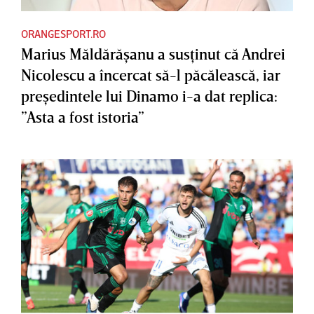
ORANGESPORT.RO
Marius Măldărăşanu a susţinut că Andrei
Nicolescu a încercat să-l păcălească, iar
preşedintele lui Dinamo i-a dat replica:
”Asta a fost istoria”