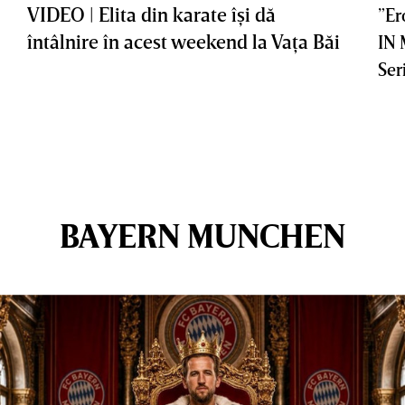
VIDEO | Elita din karate îşi dă
”Er
întâlnire în acest weekend la Vaţa Băi
IN
Ser
BAYERN MUNCHEN