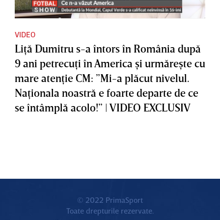
VIDEO
Liţă Dumitru s-a întors în România după
9 ani petrecuţi în America şi urmăreşte cu
mare atenţie CM: ”Mi-a plăcut nivelul.
Naţionala noastră e foarte departe de ce
se întâmplă acolo!” | VIDEO EXCLUSIV
© 2022 PrimaSport
Toate drepturile rezervate.