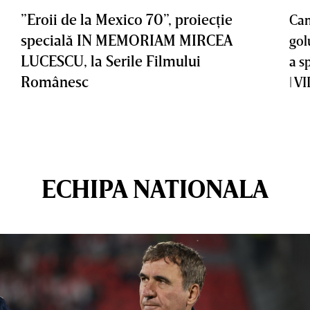
”Eroii de la Mexico 70”, proiecţie
Cam
specială IN MEMORIAM MIRCEA
gol
LUCESCU, la Serile Filmului
a s
Românesc
| V
ECHIPA NATIONALA