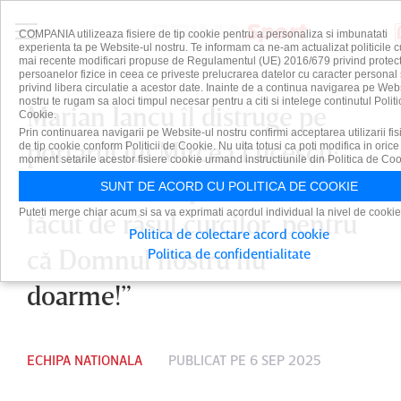
COMPANIA utilizeaza fisiere de tip cookie pentru a personaliza si imbunatati
experienta ta pe Website-ul nostru. Te informam ca ne-am actualizat politicile c
mai recente modificari propuse de Regulamentul (UE) 2016/679 privind protect
persoanelor fizice in ceea ce priveste prelucrarea datelor cu caracter personal 
privind libera circulatie a acestor date. Inainte de a continua navigarea pe Web
nostru te rugam sa aloci timpul necesar pentru a citi si intelege continutul Politi
Marian Iancu îl distruge pe
Cookie.
Prin continuarea navigarii pe Website-ul nostru confirmi acceptarea utilizarii fis
portarul lui Mircea Lucescu:
de tip cookie conform Politicii de Cookie. Nu uita totusi ca poti modifica in orice
moment setarile acestor fisiere cookie urmand instructiunile din Politica de Coo
”Trădătorul Rapidului, s-a
SUNT DE ACORD CU POLITICA DE COOKIE
Puteti merge chiar acum si sa va exprimati acordul individual la nivel de cookie
făcut de râsul curcilor, pentru
Politica de colectare acord cookie
că Domnul nostru nu
Politica de confidentialitate
doarme!”
ECHIPA NATIONALA
PUBLICAT PE 6 SEP 2025