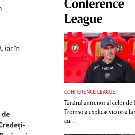
Conference
n
League
 iar în
CONFERENCE LEAGUE
Tânărul antrenor al celor de 
Tromso a explicat victoria la
ă de
cu...
 Credeţi-