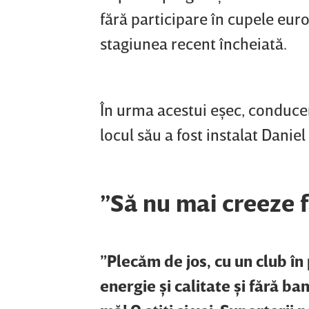
fără participare în cupele euro
stagiunea recent încheiată.
În urma acestui eşec, conducere
locul său a fost instalat Danie
”Să nu mai creeze f
”Plecăm de jos, cu un club în 
energie şi calitate şi fără ba