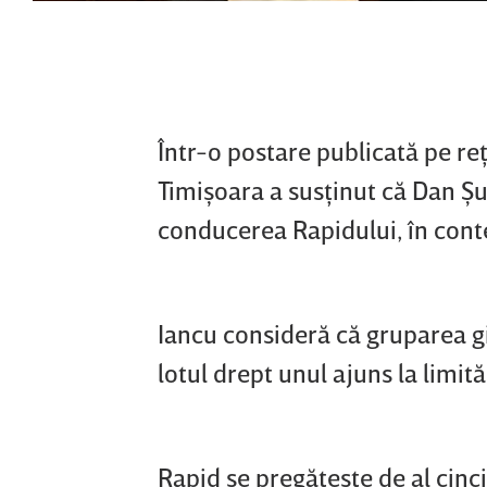
Într-o postare publicată pe reţ
Timişoara a susţinut că Dan Şu
conducerea Rapidului, în contex
Iancu consideră că gruparea gi
lotul drept unul ajuns la limită
Rapid se pregăteşte de al cin