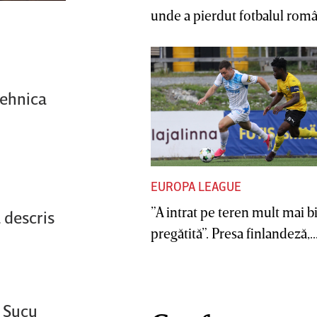
unde a pierdut fotbalul român
tehnica
EUROPA LEAGUE
”A intrat pe teren mult mai b
 descris
pregătită”. Presa finlandeză,..
n Şucu