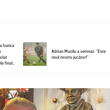
ru banca
u
Adrian Mazilu a semnat: ”Este
olat
noul nostru jucător!”
le finale