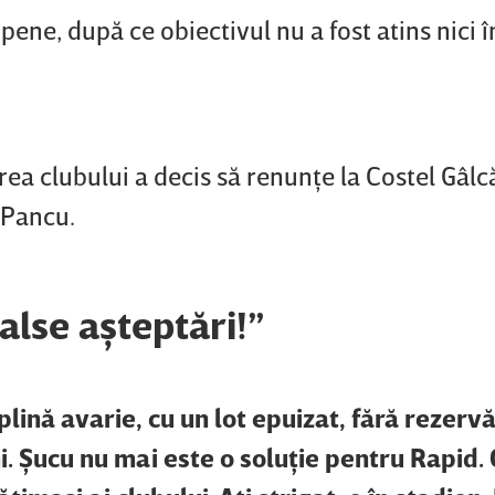
pene, după ce obiectivul nu a fost atins nici î
a clubului a decis să renunţe la Costel Gâlcă,
l Pancu.
alse aşteptări!”
plină avarie, cu un lot epuizat, fără rezerv
ni. Şucu nu mai este o soluţie pentru Rapid.