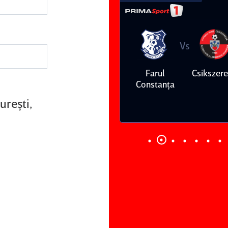
Vs
Vs
Farul
Csikszereda
Dinamo
FC Volunt
Constanţa
ureşti,