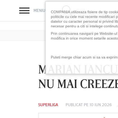
CAUTĂ
MENIU
COMPANIA utilizeaza fisiere de tip cooki
politicile cu cele mai recente modificar
datelor cu caracter personal si privind l
necesar pentru a citi si intelege continutu
Prin continuarea navigarii pe Website-ul n
modifica in orice moment setarile acestor
Puteti merge chiar acum si sa va exprimat
MARIAN IANCU 
NU MAI CREEZE
SUPERLIGA
PUBLICAT PE 10 IUN 2026
LUNI 10 AUG, 18:30
LUNI 10 AUG, 21:3