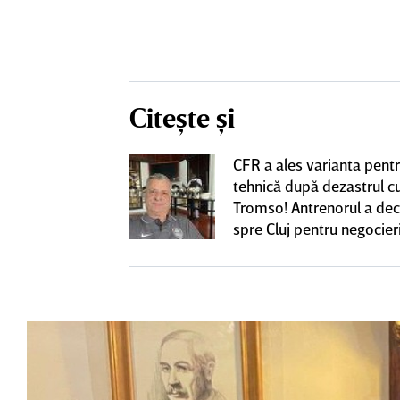
Citește și
CFR a ales varianta pent
eacţie după ce
tehnică după dezastrul c
ă revină la CFR
Tromso! Antrenorul a dec
spre Cluj pentru negocieri
cu Varga