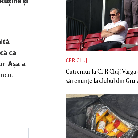
 Ruşine şi
ită
scă ca
CFR CLUJ
ur. Aşa a
Cutremur la CFR Cluj! Varga 
ancu.
să renunţe la clubul din Gruia 