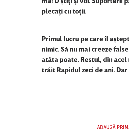
mă! O ştiţi şi voi. Suporterii 
plecaţi cu toţii.
Primul lucru pe care îl aştep
nimic. Să nu mai creeze false
atâta poate. Restul, din acel
trăit Rapidul zeci de ani. Da
ADAUGĂ
PRIM