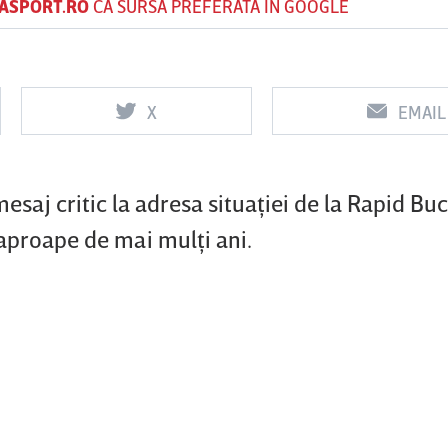
ASPORT.RO
CA SURSĂ PREFERATĂ ÎN GOOGLE
Vs
Vs
X
EMAIL
f
FCSB
UTA Arad
Rapid
0
0
saj critic la adresa situaţiei de la Rapid Buc
aproape de mai mulţi ani.