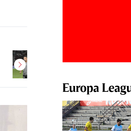
Antonio Folha a fost demis de la
CFR Cluj! Alţi 3 jucători sunt OUT
Europa Leag