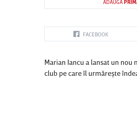
ADAUGĂ
PRIM
Vs
FACEBOOK
FC Botoşani
Corvinul
Sepsi OSK S
Hunedoara
Gheorghe
Marian Iancu a lansat un nou me
club pe care îl urmăreşte înde