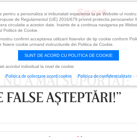
e pentru a personaliza si imbunatati experienta ta pe Website-ul nostr
i propuse de Regulamentul (UE) 2016/679 privind protectia persoanelor f
ibera circulatie a acestor date. Inainte de a continua navigarea pe Websi
l Politicii de Cookie.
ostru confirmi acceptarea utilizarii fisierelor de tip cookie conform Polit
 fisiere cookie urmand instructiunile din Politica de Cookie.
SUNT DE ACORD CU POLITICA DE COOKIE
i acordul individual la nivel de cookie:
NU A MAI SUPORTAT: 
Politica de colectare acord cookie
Politica de confidentialitate
 FALSE AŞTEPTĂRI!”
0
VINERI 07 AUG, 21:00
SÂ