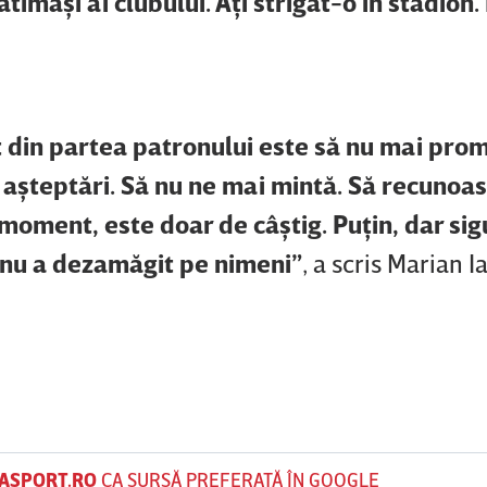
pătimaşi ai clubului. Aţi strigat-o în stadion.
t din partea patronului este să nu mai prom
 aşteptări. Să nu ne mai mintă. Să recunoa
 moment, este doar de câştig. Puţin, dar sig
r nu a dezamăgit pe nimeni”
, a scris Marian I
ASPORT.RO
CA SURSĂ PREFERATĂ ÎN GOOGLE