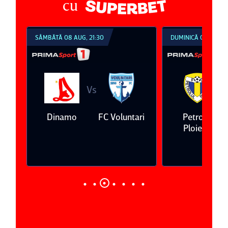
cu
SÂMBĂTĂ 08 AUG, 21:30
DUMINICĂ 09 AUG, 1
Vs
V
eda
Dinamo
FC Voluntari
Petrolul
Ploieşti