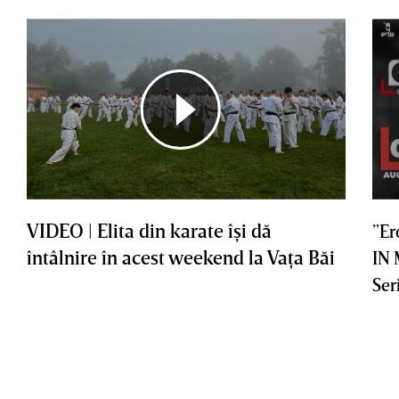
VIDEO | Elita din karate îşi dă
”Er
întâlnire în acest weekend la Vaţa Băi
IN
Ser