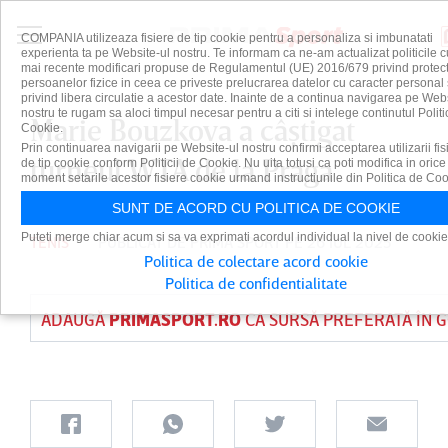
COMPANIA utilizeaza fisiere de tip cookie pentru a personaliza si imbunatati
experienta ta pe Website-ul nostru. Te informam ca ne-am actualizat politicile c
mai recente modificari propuse de Regulamentul (UE) 2016/679 privind protect
persoanelor fizice in ceea ce priveste prelucrarea datelor cu caracter personal 
privind libera circulatie a acestor date. Inainte de a continua navigarea pe Web
nostru te rugam sa aloci timpul necesar pentru a citi si intelege continutul Politi
Marie Bouzkova a câştigat
Cookie.
Prin continuarea navigarii pe Website-ul nostru confirmi acceptarea utilizarii fis
turneul WTA de la Praga
de tip cookie conform Politicii de Cookie. Nu uita totusi ca poti modifica in orice
moment setarile acestor fisiere cookie urmand instructiunile din Politica de Coo
SUNT DE ACORD CU POLITICA DE COOKIE
Puteti merge chiar acum si sa va exprimati acordul individual la nivel de cookie
TENIS
PUBLICAT DE
PRIMA SPORT
PE 26 IUL 2025
Politica de colectare acord cookie
Politica de confidentialitate
ADAUGĂ
PRIMASPORT.RO
CA SURSĂ PREFERATĂ ÎN 