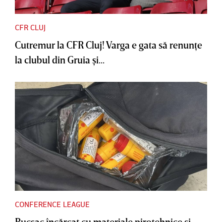
CFR CLUJ
Cutremur la CFR Cluj! Varga e gata să renunţe
la clubul din Gruia şi...
CONFERENCE LEAGUE
Rucsac încărcat cu materiale pirotehnice şi