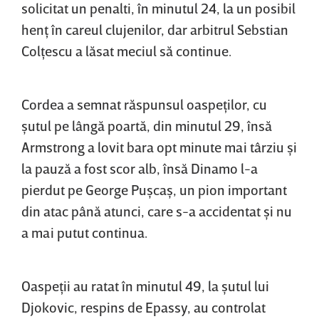
solicitat un penalti, în minutul 24, la un posibil
henţ în careul clujenilor, dar arbitrul Sebstian
Colţescu a lăsat meciul să continue.
Cordea a semnat răspunsul oaspeţilor, cu
şutul pe lângă poartă, din minutul 29, însă
Armstrong a lovit bara opt minute mai târziu şi
la pauză a fost scor alb, însă Dinamo l-a
pierdut pe George Puşcaş, un pion important
din atac până atunci, care s-a accidentat şi nu
a mai putut continua.
Oaspeţii au ratat în minutul 49, la şutul lui
Djokovic, respins de Epassy, au controlat