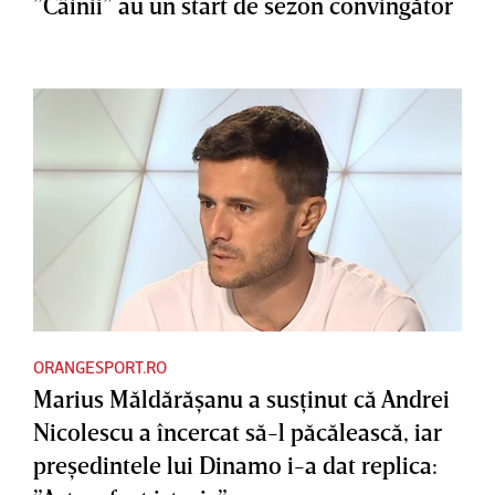
”Câinii” au un start de sezon convingător
ORANGESPORT.RO
Marius Măldărăşanu a susţinut că Andrei
Nicolescu a încercat să-l păcălească, iar
preşedintele lui Dinamo i-a dat replica: