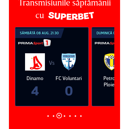
Transmisiunile săptămânii
cu
SÂMBĂTĂ 08 AUG, 21:30
DUMINICĂ 09 AUG, 1
Vs
V
eda
Dinamo
FC Voluntari
Petrolul
Ploieşti
4
0