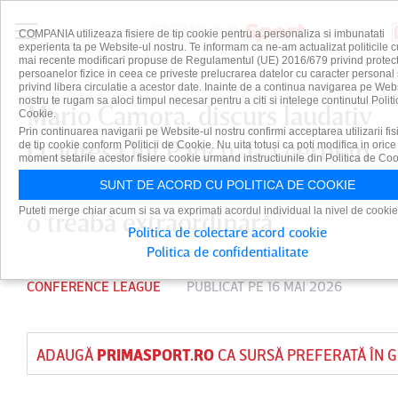
COMPANIA utilizeaza fisiere de tip cookie pentru a personaliza si imbunatati
experienta ta pe Website-ul nostru. Te informam ca ne-am actualizat politicile c
mai recente modificari propuse de Regulamentul (UE) 2016/679 privind protect
persoanelor fizice in ceea ce priveste prelucrarea datelor cu caracter personal 
privind libera circulatie a acestor date. Inainte de a continua navigarea pe Web
nostru te rugam sa aloci timpul necesar pentru a citi si intelege continutul Politi
Mario Camora, discurs laudativ
Cookie.
Prin continuarea navigarii pe Website-ul nostru confirmi acceptarea utilizarii fis
la adresa lui Pancu. I-a cerut în
de tip cookie conform Politicii de Cookie. Nu uita totusi ca poti modifica in orice
moment setarile acestor fisiere cookie urmand instructiunile din Politica de Coo
direct să rămână la CFR: ”Face
SUNT DE ACORD CU POLITICA DE COOKIE
Puteti merge chiar acum si sa va exprimati acordul individual la nivel de cookie
o treabă extraordinară”
Politica de colectare acord cookie
Politica de confidentialitate
CONFERENCE LEAGUE
PUBLICAT PE 16 MAI 2026
ADAUGĂ
PRIMASPORT.RO
CA SURSĂ PREFERATĂ ÎN 