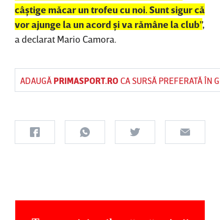
câştige măcar un trofeu cu noi. Sunt sigur că
vor ajunge la un acord şi va rămâne la club”
,
a declarat Mario Camora.
ADAUGĂ
PRIMASPORT.RO
CA SURSĂ PREFERATĂ ÎN 