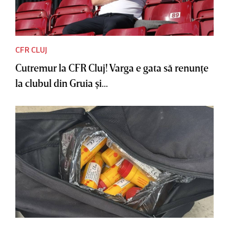
CFR CLUJ
Cutremur la CFR Cluj! Varga e gata să renunţe
la clubul din Gruia şi...