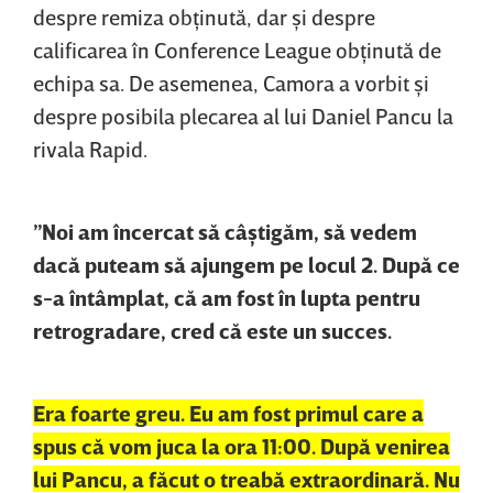
despre remiza obţinută, dar şi despre
calificarea în Conference League obţinută de
echipa sa. De asemenea, Camora a vorbit şi
despre posibila plecarea al lui Daniel Pancu la
rivala Rapid.
”Noi am încercat să câştigăm, să vedem
dacă puteam să ajungem pe locul 2. După ce
s-a întâmplat, că am fost în lupta pentru
retrogradare, cred că este un succes.
Era foarte greu. Eu am fost primul care a
spus că vom juca la ora 11:00. După venirea
lui Pancu, a făcut o treabă extraordinară. Nu