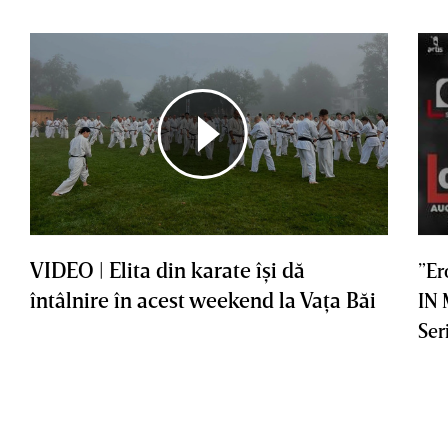
VIDEO | Elita din karate îşi dă
”Er
întâlnire în acest weekend la Vaţa Băi
IN
Ser