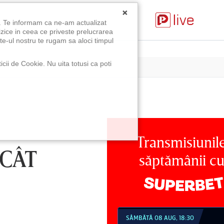
×
u. Te informam ca ne-am actualizat
izice in ceea ce priveste prelucrarea
te-ul nostru te rugam sa aloci timpul
icii de Cookie. Nu uita totusi ca poti
Transmisiunil
ECÂT
săptămânii c
MBĂTĂ 08 AUG, 18:30
SÂMBĂTĂ 08 AUG, 21:30