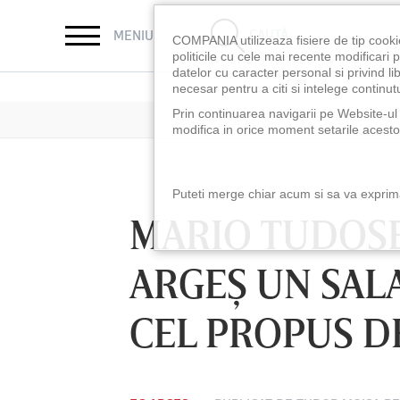
CAUTĂ
MENIU
COMPANIA utilizeaza fisiere de tip cooki
politicile cu cele mai recente modificar
datelor cu caracter personal si privind l
necesar pentru a citi si intelege continutu
Prin continuarea navigarii pe Website-ul n
modifica in orice moment setarile acestor
Puteti merge chiar acum si sa va exprimat
MARIO TUDOSE
ARGEŞ UN SAL
CEL PROPUS D
LUNI 10 AUG, 18:30
LUNI 10 AUG, 21:3