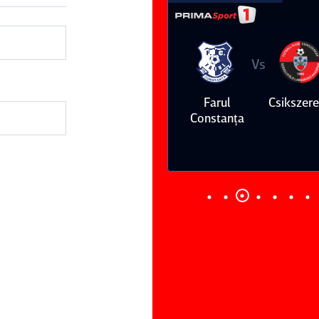
Vs
Vs
Farul
Csikszereda
Dinamo
FC Volunt
Constanţa