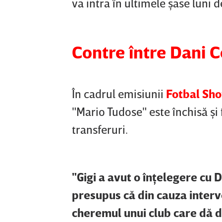
va intra în ultimele şase luni d
Contre între Dani C
În cadrul emisiunii
Fotbal Sh
"Mario Tudose" este închisă şi
transferuri.
"Gigi a avut o înţelegere cu 
presupus că din cauza interve
cheremul unui club care dă 