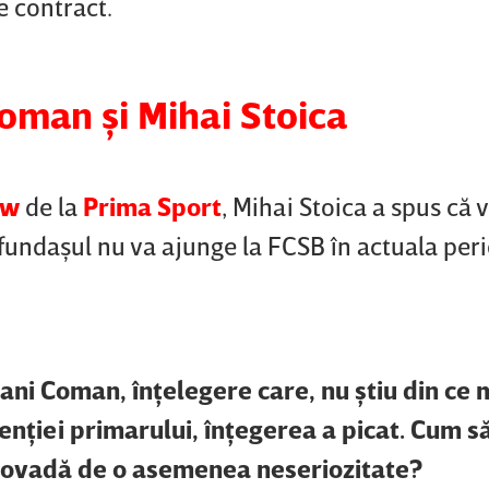
e contract.
oman şi Mihai Stoica
ow
de la
Prima Sport
, Mihai Stoica a spus că 
 fundaşul nu va ajunge la FCSB în actuala per
Dani Coman, înţelegere care, nu ştiu din ce 
nţiei primarului, înţegerea a picat. Cum să
dovadă de o asemenea neseriozitate?