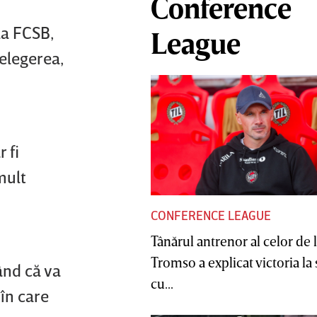
Conference
la FCSB,
League
ţelegerea,
 fi
mult
CONFERENCE LEAGUE
Tânărul antrenor al celor de 
Tromso a explicat victoria la
ând că va
cu...
 în care