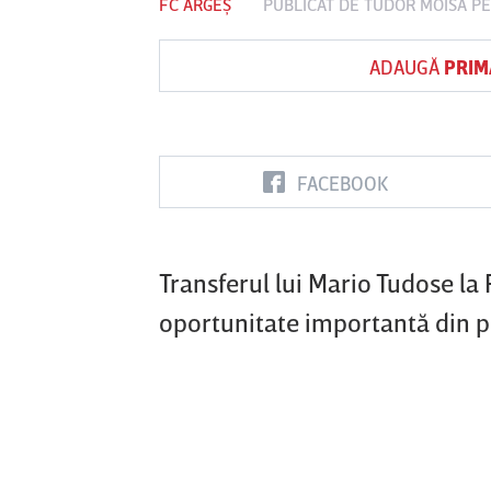
FC ARGEȘ
PUBLICAT DE
TUDOR MOISA
PE
ADAUGĂ
PRIM
Vs
FC Botoşani
Corvinul
Sepsi OSK S
Hunedoara
Gheorghe
FACEBOOK
Transferul lui Mario Tudose la 
oportunitate importantă din p