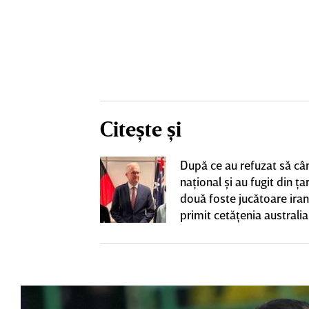
Citește și
ta pentru banca
După ce au refuzat să câ
strul cu
naţional şi au fugit din ţar
l a decolat
două foste jucătoare ira
gocierile finale
primit cetăţenia australi