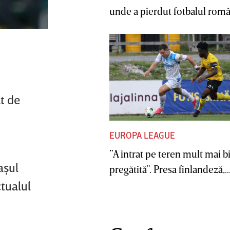
unde a pierdut fotbalul român
t de
EUROPA LEAGUE
”A intrat pe teren mult mai b
aşul
pregătită”. Presa finlandeză,..
ctualul