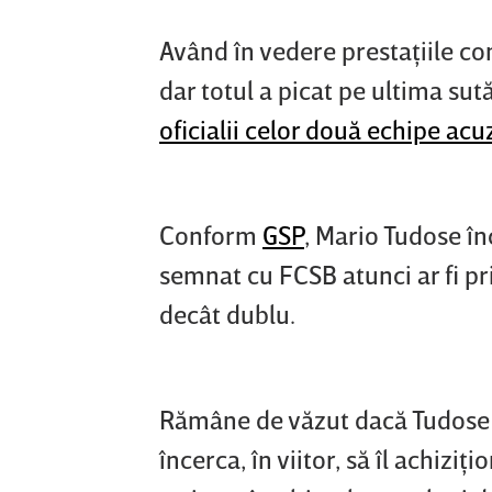
Având în vedere prestaţiile co
dar totul a picat pe ultima sut
oficialii celor două echipe ac
Conform
GSP
, Mario Tudose în
semnat cu FCSB atunci ar fi pr
decât dublu.
Rămâne de văzut dacă Tudose va
încerca, în viitor, să îl achizi