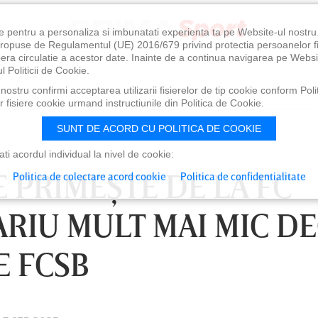
e pentru a personaliza si imbunatati experienta ta pe Website-ul nostr
i propuse de Regulamentul (UE) 2016/679 privind protectia persoanelor f
ibera circulatie a acestor date. Inainte de a continua navigarea pe Websi
l Politicii de Cookie.
ostru confirmi acceptarea utilizarii fisierelor de tip cookie conform Polit
 fisiere cookie urmand instructiunile din Politica de Cookie.
SUNT DE ACORD CU POLITICA DE COOKIE
i acordul individual la nivel de cookie:
 PRIMEŞTE DE LA FC
Politica de colectare acord cookie
Politica de confidentialitate
ARIU MULT MAI MIC D
E FCSB
0
VINERI 07 AUG, 21:00
SÂ