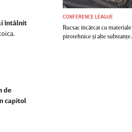
CONFERENCE LEAGUE
i întâlnit
Rucsac încărcat cu materiale
toica.
pirotehnice şi alte substanţe, 
m de
un capitol