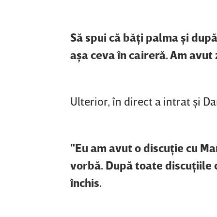
Să spui că băţi palma şi după 
aşa ceva în caireră. Am avut 
Ulterior, în direct a intrat şi
"Eu am avut o discuţie cu Ma
vorbă. După toate discuţiile c
închis.