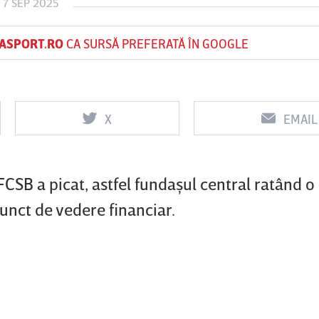
 7 SEP 2025
ASPORT.RO
CA SURSĂ PREFERATĂ ÎN GOOGLE
Vs
Vs
f
FCSB
UTA Arad
Rapid
X
EMAIL
0
0
FCSB a picat, astfel fundaşul central ratând o
unct de vedere financiar.