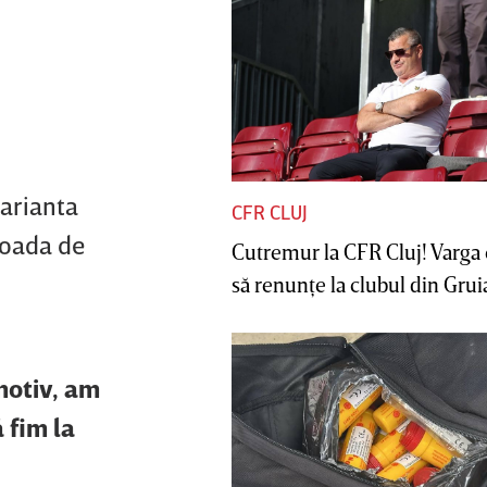
varianta
CFR CLUJ
ioada de
Cutremur la CFR Cluj! Varga 
să renunţe la clubul din Gruia 
motiv, am
 fim la