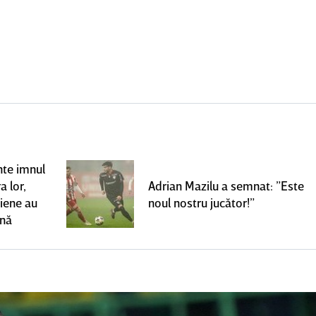
nte imnul
a lor,
Adrian Mazilu a semnat: ”Este
niene au
noul nostru jucător!”
ană