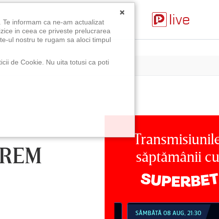
×
u. Te informam ca ne-am actualizat
izice in ceea ce priveste prelucrarea
te-ul nostru te rugam sa aloci timpul
icii de Cookie. Nu uita totusi ca poti
Transmisiunil
VREM
săptămânii c
MBĂTĂ 08 AUG, 18:30
SÂMBĂTĂ 08 AUG, 21:30