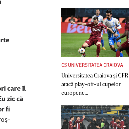
i
arte
CS UNIVERSITATEA CRAIOVA
Universitatea Craiova şi CFR
atacă play-off-ul cupelor
i care îl
europene...
Eu zic că
r fi
roş-