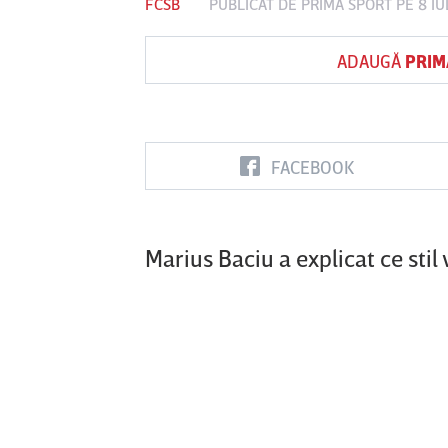
FCSB
PUBLICAT DE
PRIMA SPORT
PE 8 IU
ADAUGĂ
PRIM
Vs
FC Botoşani
Corvinul
Sepsi OSK S
Hunedoara
Gheorghe
FACEBOOK
Marius Baciu a explicat ce sti