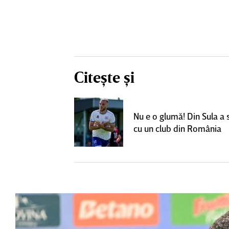
Citește și
un grup de
ci pentru a
Nu e o glumă! Din Sula a
SuperLiga: ”Nu
cu un club din România
teresant decât
ra actuală”