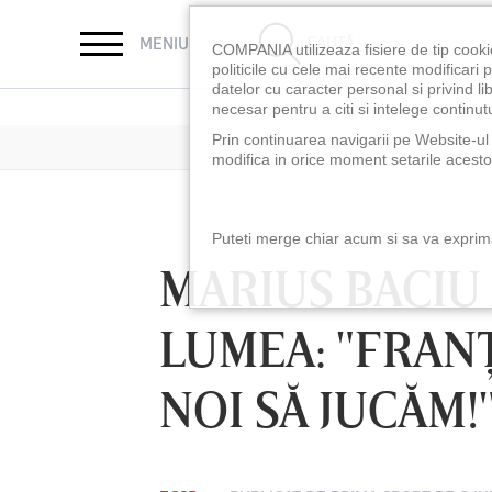
CAUTĂ
MENIU
COMPANIA utilizeaza fisiere de tip cooki
politicile cu cele mai recente modificar
datelor cu caracter personal si privind l
necesar pentru a citi si intelege continutu
Prin continuarea navigarii pe Website-ul n
modifica in orice moment setarile acestor
Puteti merge chiar acum si sa va exprimat
MARIUS BACIU 
LUMEA: "FRANŢ
NOI SĂ JUCĂM!
LUNI 10 AUG, 18:30
LUNI 10 AUG, 21:3