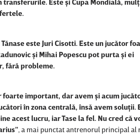
 transferurile. Este şi Cupa Mondială, mulţ
fertele.
Tănase este Juri Cisotti. Este un jucător fo
Radunovic şi Mihai Popescu pot purta şi ei
er, fără probleme.
r foarte important, dar avem şi acum jucător
cători în zona centrală, însă avem soluţii. 
ne acest lucru, iar Tase la fel. Nu cred că vo
arius”
, a mai punctat antrenorul principal al 