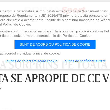
e pentru a personaliza si imbunatati experienta ta pe Website-ul nostr
i propuse de Regulamentul (UE) 2016/679 privind protectia persoanelor f
ibera circulatie a acestor date. Inainte de a continua navigarea pe Websi
l Politicii de Cookie.
ostru confirmi acceptarea utilizarii fisierelor de tip cookie conform Polit
 fisiere cookie urmand instructiunile din Politica de Cookie.
SUNT DE ACORD CU POLITICA DE COOKIE
i acordul individual la nivel de cookie:
A SURPRINS PE TOATĂ
Politica de colectare acord cookie
Politica de confidentialitate
A SE APROPIE DE CE 
"
0
VINERI 07 AUG, 21:00
SÂ