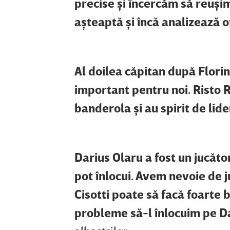
precise şi încercăm să reuşim
aşteaptă şi încă analizează o
Al doilea căpitan după Florin 
important pentru noi. Risto 
banderola şi au spirit de lid
Darius Olaru a fost un jucăto
pot înlocui. Avem nevoie de ju
Cisotti poate să facă foarte bi
probleme să-l înlocuim pe D