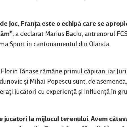
de joc, Franţa este o echipă care se apropi
ucăm”
, a declarat Marius Baciu, antrenorul FCS
ima Sport in cantonamentul din Olanda.
r, Florin Tănase rămâne primul căpitan, iar Juri
 Radunovic şi Mihai Popescu sunt, de asemenea
raţi jucători cu experienţă şi influenţă în gr
 jucători la mijlocul terenului. Avem câtev