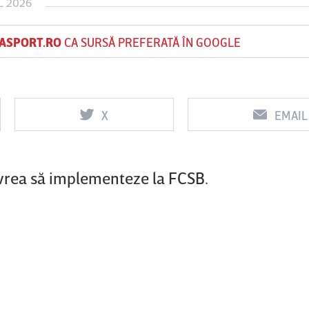
L 2026
ASPORT.RO
CA SURSĂ PREFERATĂ ÎN GOOGLE
Vs
Vs
f
FCSB
UTA Arad
Rapid
X
EMAIL
l vrea să implementeze la FCSB.