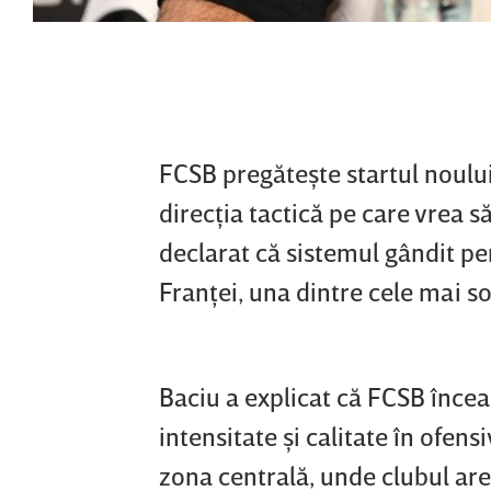
FCSB pregăteşte startul noului
direcţia tactică pe care vrea s
declarat că sistemul gândit p
Franţei, una dintre cele mai s
Baciu a explicat că FCSB încea
intensitate şi calitate în ofens
zona centrală, unde clubul are 