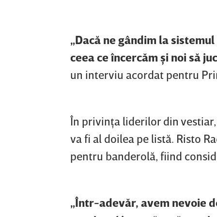
„Dacă ne gândim la sistemul 
ceea ce încercăm şi noi să j
un interviu acordat pentru Pr
În privinţa liderilor din vestia
va fi al doilea pe listă. Risto
pentru banderolă, fiind conside
„Într-adevăr, avem nevoie de