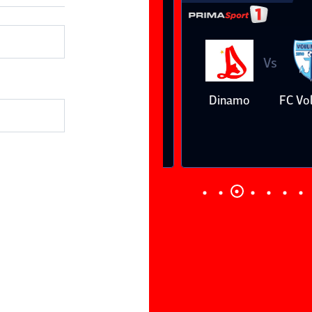
Vs
Vs
Farul
Csikszereda
Dinamo
FC Volunt
Constanţa