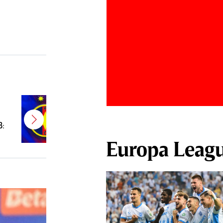
E gata! FCSB a transferat un
jucător campion şi câştigător de
B:
Cupă
Europa Leag