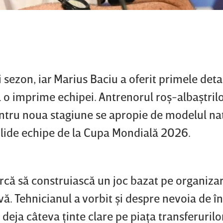
 sezon, iar Marius Baciu a oferit primele deta
ă o imprime echipei. Antrenorul roş-albaştrilo
entru noua stagiune se apropie de modelul na
olide echipe de la Cupa Mondială 2026.
rcă să construiască un joc bazat pe organizar
ivă. Tehnicianul a vorbit şi despre nevoia de înt
deja câteva ţinte clare pe piaţa transferurilo