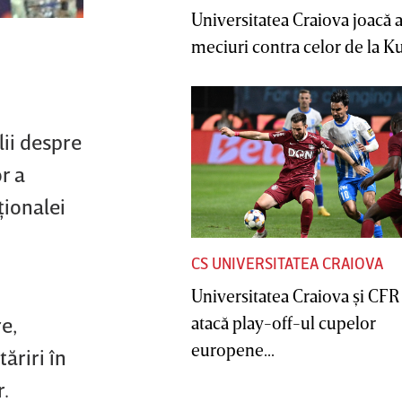
Universitatea Craiova joacă
meciuri contra celor de la Ku
lii despre
r a
ţionalei
CS UNIVERSITATEA CRAIOVA
Universitatea Craiova şi CFR
atacă play-off-ul cupelor
e,
europene...
ăriri în
r.