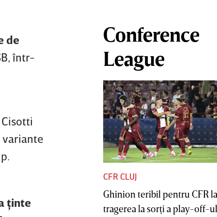
Conference
e de
League
B, într-
 Cisotti
, variante
up.
CFR CLUJ
Ghinion teribil pentru CFR l
a ţinte
tragerea la sorţi a play-off-ul