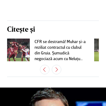
Citește și
CFR se destramă! Muhar şi-a
reziliat contractul cu clubul
din Gruia. Şumudică
negociază acum cu Neluţu
Varga, care mai are o
variantă pentru banca tehnică
| EXCLUSIV