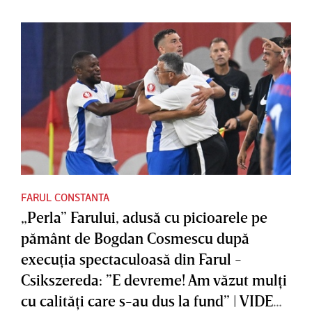
FARUL CONSTANTA
„Perla” Farului, adusă cu picioarele pe
pământ de Bogdan Cosmescu după
execuţia spectaculoasă din Farul -
Csikszereda: ”E devreme! Am văzut mulţi
cu calităţi care s-au dus la fund” | VIDEO