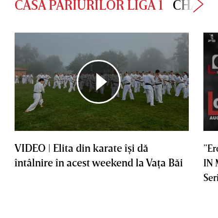
CASA PARIURILOR LIGA 1
CHAMP
VIDEO | Elita din karate îşi dă
”Er
întâlnire în acest weekend la Vaţa Băi
IN
Ser