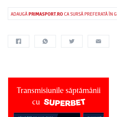
ADAUGĂ
PRIMASPORT.RO
CA SURSĂ PREFERATĂ ÎN 
Transmisiunile săptămânii
cu