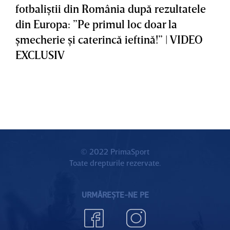
fotbaliştii din România după rezultatele
din Europa: ”Pe primul loc doar la
şmecherie şi caterincă ieftină!” | VIDEO
EXCLUSIV
© 2022 PrimaSport
Toate drepturile rezervate.
URMĂREȘTE-NE PE