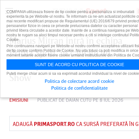
COMPANIA utilizeaza fisiere de tip cookie pentru a personaliza si imbunatati
experienta ta pe Website-ul nostru. Te informam ca ne-am actualizat politicile c
mai recente modificari propuse de Regulamentul (UE) 2016/679 privind protect
persoanelor fizice in ceea ce priveste prelucrarea datelor cu caracter personal 
privind libera circulatie a acestor date. Inainte de a continua navigarea pe Web
nostru te rugam sa aloci timpul necesar pentru a citi si intelege continutul Politi
Marius Mitran intră în echipa
Cookie.
Prin continuarea navigarii pe Website-ul nostru confirmi acceptarea utilizarii fis
Prima Sport, în calitate de
de tip cookie conform Politicii de Cookie. Nu uita totusi ca poti modifica in orice
moment setarile acestor fisiere cookie urmand instructiunile din Politica de Coo
invitat permanent la Fotbal
SUNT DE ACORD CU POLITICA DE COOKIE
Puteti merge chiar acum si sa va exprimati acordul individual la nivel de cookie
Show
Politica de colectare acord cookie
Politica de confidentialitate
EMISIUNI
PUBLICAT DE
DAIAN CUTU
PE 8 IUL 2026
ADAUGĂ
PRIMASPORT.RO
CA SURSĂ PREFERATĂ ÎN 