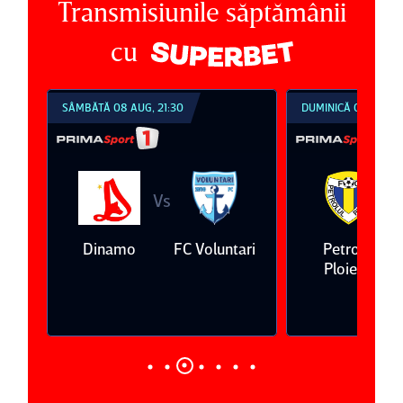
Transmisiunile săptămânii
cu
SÂMBĂTĂ 08 AUG, 21:30
DUMINICĂ 09 AUG, 1
Vs
V
eda
Dinamo
FC Voluntari
Petrolul
Ploieşti