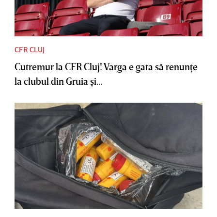
CFR CLUJ
Cutremur la CFR Cluj! Varga e gata să renunţe
la clubul din Gruia şi...