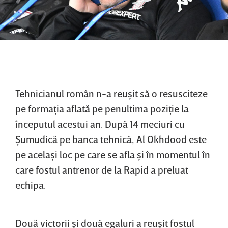
Tehnicianul român n-a reuşit să o resusciteze
pe formaţia aflată pe penultima poziţie la
începutul acestui an. După 14 meciuri cu
Şumudică pe banca tehnică, Al Okhdood este
pe acelaşi loc pe care se afla şi în momentul în
care fostul antrenor de la Rapid a preluat
echipa.
Două victorii şi două egaluri a reuşit fostul