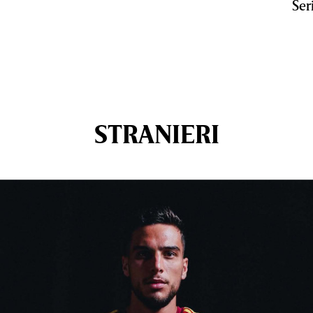
Ser
STRANIERI