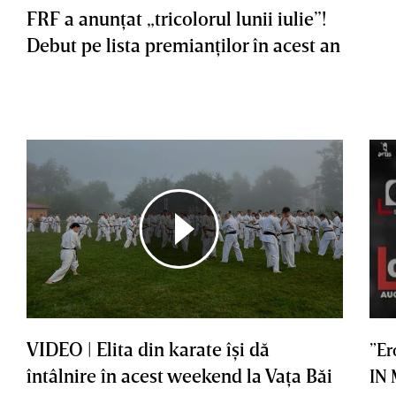
FRF a anunţat „tricolorul lunii iulie”!
Debut pe lista premianţilor în acest an
VIDEO | Elita din karate îşi dă
”Er
întâlnire în acest weekend la Vaţa Băi
IN