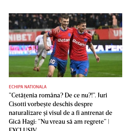
ECHIPA NATIONALA
”Cetăţenia româna? De ce nu?!”. Juri
Cisotti vorbeşte deschis despre
naturalizare şi visul de a fi antrenat de
Gică Hagi: ”Nu vreau să am regrete” |
EXCLUSIV