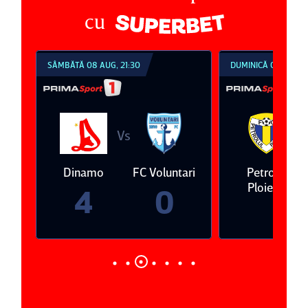
cu
SÂMBĂTĂ 08 AUG, 21:30
DUMINICĂ 09 AUG, 18:
Vs
Vs
a
Dinamo
FC Voluntari
Petrolul
Ploieşti
4
0