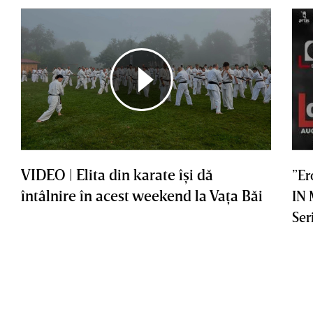
VIDEO | Elita din karate îşi dă
”Er
întâlnire în acest weekend la Vaţa Băi
IN
Ser