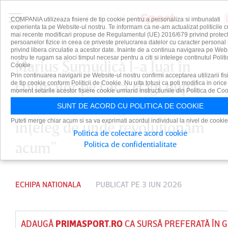
COMPANIA utilizeaza fisiere de tip cookie pentru a personaliza si imbunatati
experienta ta pe Website-ul nostru. Te informam ca ne-am actualizat politicile c
mai recente modificari propuse de Regulamentul (UE) 2016/679 privind protect
persoanelor fizice in ceea ce priveste prelucrarea datelor cu caracter personal 
privind libera circulatie a acestor date. Inainte de a continua navigarea pe Web
nostru te rugam sa aloci timpul necesar pentru a citi si intelege continutul Politi
Marius Şumudică l-a luat în
Cookie.
Prin continuarea navigarii pe Website-ul nostru confirmi acceptarea utilizarii fis
colimator pe Gică Hagi după
de tip cookie conform Politicii de Cookie. Nu uita totusi ca poti modifica in orice
moment setarile acestor fisiere cookie urmand instructiunile din Politica de Coo
debutul cu Georgia: ”Nu
SUNT DE ACORD CU POLITICA DE COOKIE
Puteti merge chiar acum si sa va exprimati acordul individual la nivel de cookie
înţeleg de unde revoluţionăm
Politica de colectare acord cookie
acum”
Politica de confidentialitate
ECHIPA NATIONALA
PUBLICAT PE 3 IUN 2026
ADAUGĂ
PRIMASPORT.RO
CA SURSĂ PREFERATĂ ÎN 