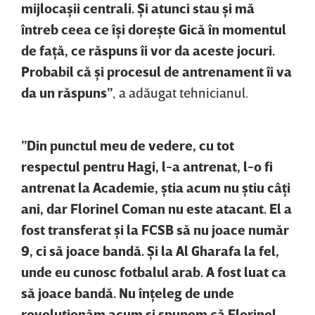
mijlocaşii centrali. Şi atunci stau şi mă
întreb ceea ce îşi doreşte Gică în momentul
de faţă, ce răspuns îi vor da aceste jocuri.
Probabil că şi procesul de antrenament îi va
da un răspuns”
, a adăugat tehnicianul.
”Din punctul meu de vedere, cu tot
respectul pentru Hagi, l-a antrenat, l-o fi
antrenat la Academie, ştia acum nu ştiu câţi
ani, dar Florinel Coman nu este atacant. El a
fost transferat şi la FCSB să nu joace număr
9, ci să joace bandă. Şi la Al Gharafa la fel,
unde eu cunosc fotbalul arab. A fost luat ca
să joace bandă. Nu înţeleg de unde
revoluţionăm acum şi spunem că Florinel