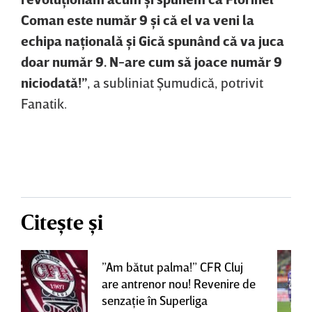
Coman este număr 9 şi că el va veni la
echipa naţională şi Gică spunând că va juca
doar număr 9. N-are cum să joace număr 9
niciodată!”
, a subliniat Şumudică, potrivit
Fanatik.
Citește și
”Am bătut palma!” CFR Cluj
are antrenor nou! Revenire de
senzaţie în Superliga