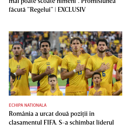
mai poate scoate nimeni”. Promisiunea
făcută ”Regelui” | EXCLUSIV
ECHIPA NATIONALA
România a urcat două poziţii în
clasamentul FIFA. S-a schimbat liderul