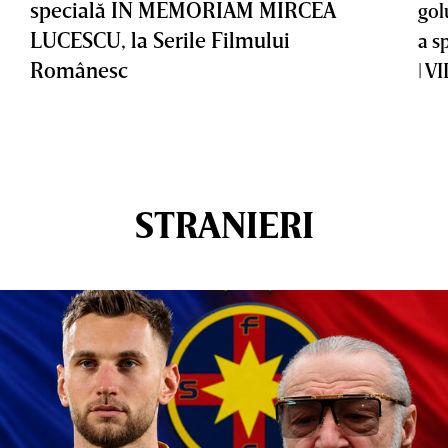
specială IN MEMORIAM MIRCEA
gol
LUCESCU, la Serile Filmului
a s
Românesc
| V
STRANIERI