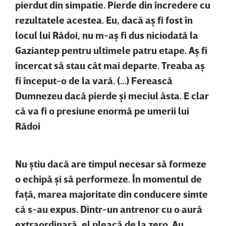
pierdut din simpatie. Pierde din încredere cu
rezultatele acestea. Eu, dacă aş fi fost în
locul lui Rădoi, nu m-aş fi dus niciodată la
Gaziantep pentru ultimele patru etape. Aş fi
încercat să stau cât mai departe. Treaba aş
fi început-o de la vară. (...) Ferească
Dumnezeu dacă pierde şi meciul ăsta. E clar
că va fi o presiune enormă pe umerii lui
Rădoi
Nu ştiu dacă are timpul necesar să formeze
o echipă şi să performeze. În momentul de
faţă, marea majoritate din conducere simte
că s-au expus. Dintr-un antrenor cu o aură
extraordinară, el pleacă de la zero. Au