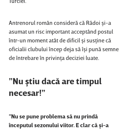
Turciei.
Antrenorul român consideră că Rădoi şi-a
asumat un risc important acceptând postul
într-un moment atât de dificil şi susţine că
oficialii clubului încep deja să îşi pună semne
de întrebare în privinţa deciziei luate.
”Nu ştiu dacă are timpul
necesar!”
”Nu se pune problema să nu prindă
începutul sezonului viitor. E clar că şi-a