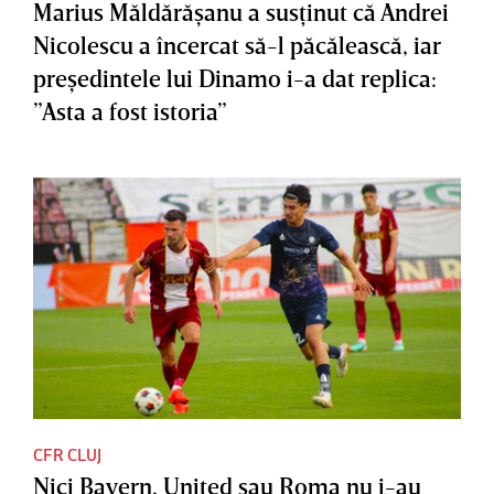
Marius Măldărăşanu a susţinut că Andrei
Nicolescu a încercat să-l păcălească, iar
preşedintele lui Dinamo i-a dat replica:
”Asta a fost istoria”
CFR CLUJ
Nici Bayern, United sau Roma nu i-au