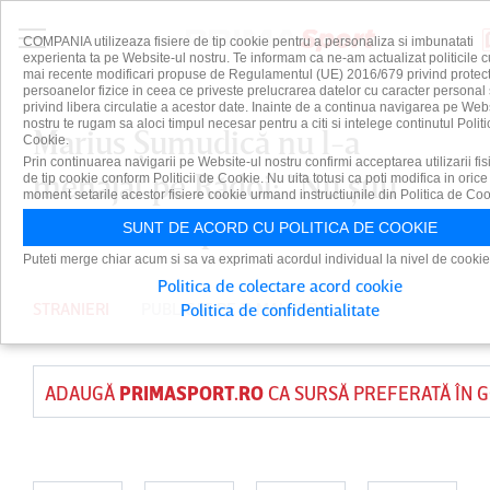
COMPANIA utilizeaza fisiere de tip cookie pentru a personaliza si imbunatati
experienta ta pe Website-ul nostru. Te informam ca ne-am actualizat politicile c
mai recente modificari propuse de Regulamentul (UE) 2016/679 privind protect
persoanelor fizice in ceea ce priveste prelucrarea datelor cu caracter personal 
privind libera circulatie a acestor date. Inainte de a continua navigarea pe Web
nostru te rugam sa aloci timpul necesar pentru a citi si intelege continutul Politi
Marius Şumudică nu l-a
Cookie.
Prin continuarea navigarii pe Website-ul nostru confirmi acceptarea utilizarii fis
menajat pe Rădoi: ”Nu ştiu
de tip cookie conform Politicii de Cookie. Nu uita totusi ca poti modifica in orice
moment setarile acestor fisiere cookie urmand instructiunile din Politica de Coo
dacă are timpul necesar!”
SUNT DE ACORD CU POLITICA DE COOKIE
Puteti merge chiar acum si sa va exprimati acordul individual la nivel de cookie
Politica de colectare acord cookie
STRANIERI
PUBLICAT PE 11 MAI 2026
Politica de confidentialitate
ADAUGĂ
PRIMASPORT.RO
CA SURSĂ PREFERATĂ ÎN 