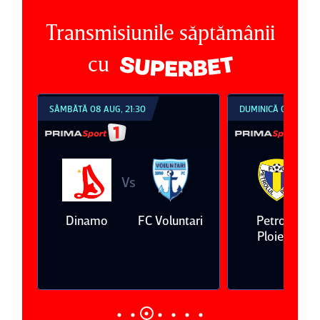
Transmisiunile săptămânii
cu
SÂMBĂTĂ 08 AUG, 21:30
DUMINICĂ 09 AUG, 1
Vs
V
eda
Dinamo
FC Voluntari
Petrolul
Ploieşti