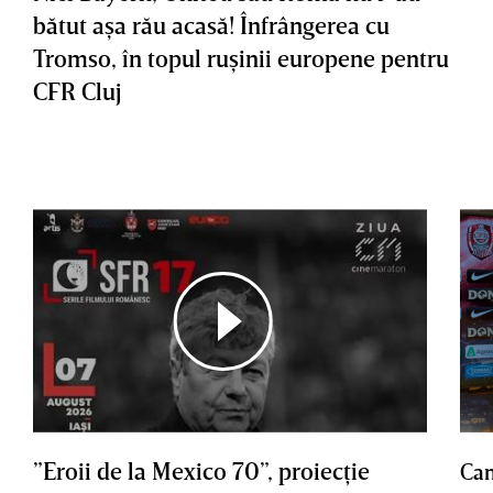
bătut aşa rău acasă! Înfrângerea cu
Tromso, în topul ruşinii europene pentru
CFR Cluj
”Eroii de la Mexico 70”, proiecţie
Cam